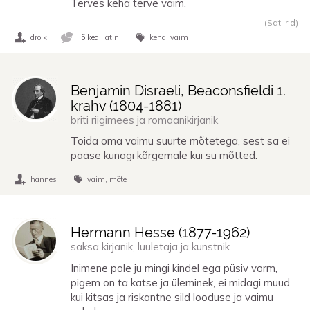
Terves keha terve vaim.
(Satiirid)
droik
Tõlked:
latin
keha
vaim
Benjamin Disraeli, Beaconsfieldi 1.
krahv (
1804
-
1881
)
briti riigimees ja romaanikirjanik
Toida oma vaimu suurte mõtetega, sest sa ei
pääse kunagi kõrgemale kui su mõtted.
hannes
vaim
mõte
Hermann Hesse (
1877
-
1962
)
saksa kirjanik, luuletaja ja kunstnik
Inimene pole ju mingi kindel ega püsiv vorm,
pigem on ta katse ja üleminek, ei midagi muud
kui kitsas ja riskantne sild looduse ja vaimu