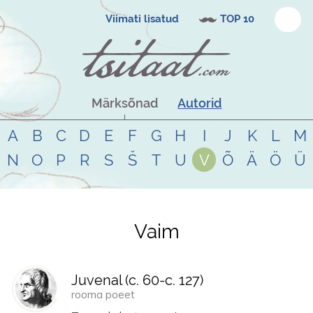
Viimati lisatud
TOP 10
Märksõnad
Autorid
A
B
C
D
E
F
G
H
I
J
K
L
M
N
O
P
R
S
Š
T
U
V
Õ
Ä
Ö
Ü
Vaim
Tsitaadid teemal
vaim
Juvenal (
c. 60
-
c. 127
)
rooma poeet