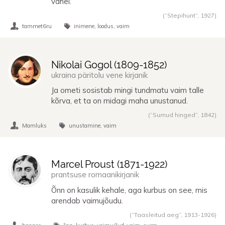
vahel.
(“Stepihunt”,
1927
)
tammet6ru
inimene
loodus
vaim
Nikolai Gogol (
1809
-
1852
)
ukraina päritolu vene kirjanik
Ja ometi sosistab mingi tundmatu vaim talle
kõrva, et ta on midagi maha unustanud.
(“Surnud hinged”,
1842
)
Mamluks
unustamine
vaim
Marcel Proust (
1871
-
1922
)
prantsuse romaanikirjanik
Õnn on kasulik kehale, aga kurbus on see, mis
arendab vaimujõudu.
(“Taasleitud aeg”,
1913
-
1926
)