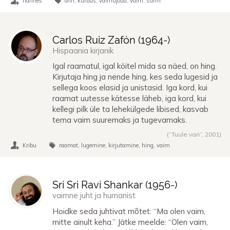
hannes
õnn
kurbus
vaimujõud
vaim
surm
Carlos Ruiz Zafón (
1964
-)
Hispaania kirjanik
Igal raamatul, igal köitel mida sa näed, on hing.
Kirjutaja hing ja nende hing, kes seda lugesid ja
sellega koos elasid ja unistasid. Iga kord, kui
raamat uutesse kätesse läheb, iga kord, kui
kellegi pilk üle ta lehekülgede libised, kasvab
tema vaim suuremaks ja tugevamaks.
(“Tuule vari”,
2001
)
Kribu
raamat
lugemine
kirjutamine
hing
vaim
Sri Sri Ravi Shankar (
1956
-)
vaimne juht ja humanist
Hoidke seda juhtivat mõtet: “Ma olen vaim,
mitte ainult keha.” Jätke meelde: “Olen vaim,