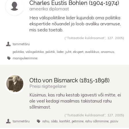
Charles Eustis Bohlen (
1904
-
1974
)
ameerika diplomaat
Hea välispoliitiline liider kujundab oma poliitika
ekspertide nõuandel ja loob avaliku arvamuse,
mis seda toetab.
(“Tsitaatide kuldraamat”,
127. 2005
)
tammet6ru
poliitika
välispoliitika
poliitik
liider
juht
ekspert
avalikkus
arvamus
manipuleerimine
Otto von Bismarck (
1815
-
1898
)
Preisi riigitegelane
Küsimus, kas rahu kestab igavesti või mitte, ei
ole veel kedagi maailmas takistanud rahu
sõlmimast.
(“Tsitaatide kuldraamat”,
127. 2005
)
tammet6ru
rahu
sõda
konflikt
petmine
rahu sõlmimine
püsiv