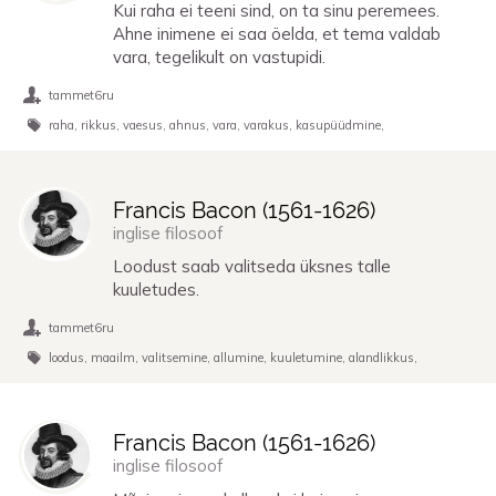
Kui raha ei teeni sind, on ta sinu peremees.
Ahne inimene ei saa öelda, et tema valdab
vara, tegelikult on vastupidi.
tammet6ru
raha
rikkus
vaesus
ahnus
vara
varakus
kasupüüdmine
Francis Bacon (
1561
-
1626
)
inglise filosoof
Loodust saab valitseda üksnes talle
kuuletudes.
tammet6ru
loodus
maailm
valitsemine
allumine
kuuletumine
alandlikkus
Francis Bacon (
1561
-
1626
)
inglise filosoof