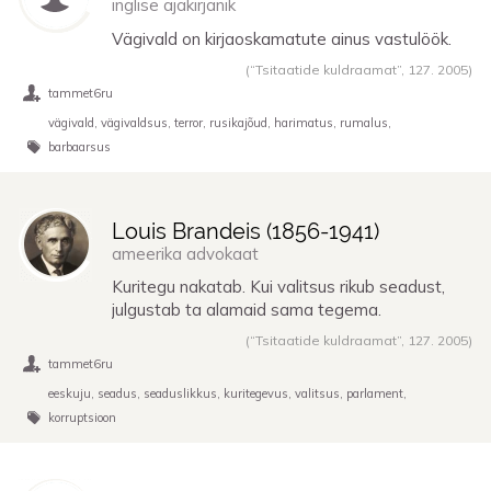
inglise ajakirjanik
Vägivald on kirjaoskamatute ainus vastulöök.
(“Tsitaatide kuldraamat”,
127. 2005
)
tammet6ru
vägivald
vägivaldsus
terror
rusikajõud
harimatus
rumalus
barbaarsus
Louis Brandeis (
1856
-
1941
)
ameerika advokaat
Kuritegu nakatab. Kui valitsus rikub seadust,
julgustab ta alamaid sama tegema.
(“Tsitaatide kuldraamat”,
127. 2005
)
tammet6ru
eeskuju
seadus
seaduslikkus
kuritegevus
valitsus
parlament
korruptsioon