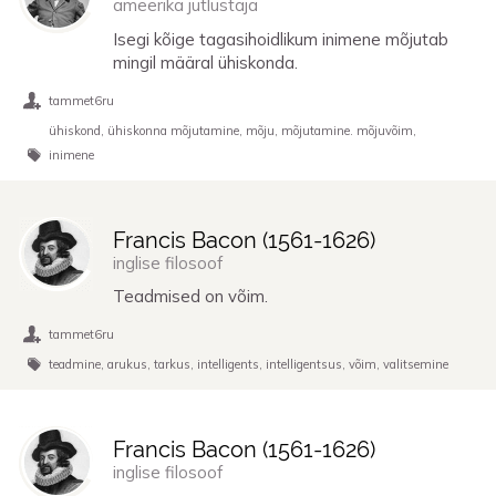
ameerika jutlustaja
Isegi kõige tagasihoidlikum inimene mõjutab
mingil määral ühiskonda.
tammet6ru
ühiskond
ühiskonna mõjutamine
mõju
mõjutamine. mõjuvõim
inimene
Francis Bacon (
1561
-
1626
)
inglise filosoof
Teadmised on võim.
tammet6ru
teadmine
arukus
tarkus
intelligents
intelligentsus
võim
valitsemine
Francis Bacon (
1561
-
1626
)
inglise filosoof