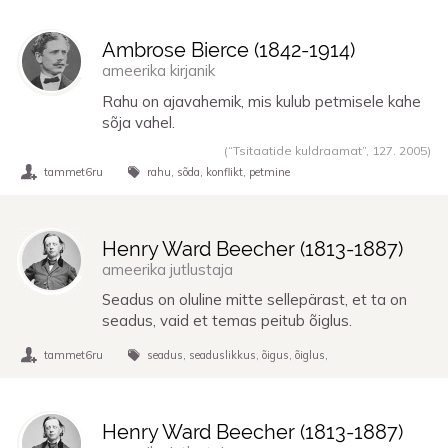
Ambrose Bierce (
1842
-
1914
)
ameerika kirjanik
Rahu on ajavahemik, mis kulub petmisele kahe
sõja vahel.
(“Tsitaatide kuldraamat”,
127. 2005
)
tammet6ru
rahu
sõda
konflikt
petmine
Henry Ward Beecher (
1813
-
1887
)
ameerika jutlustaja
Seadus on oluline mitte sellepärast, et ta on
seadus, vaid et temas peitub õiglus.
tammet6ru
seadus
seaduslikkus
õigus
õiglus
Henry Ward Beecher (
1813
-
1887
)