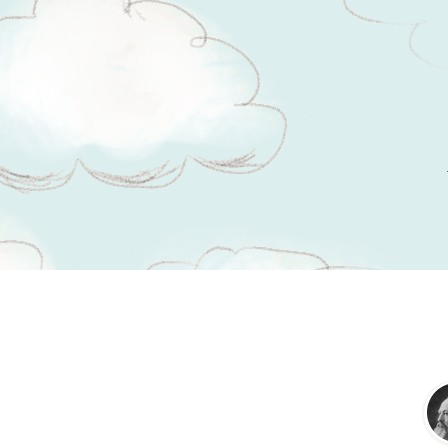
Tsitaadid teemal
korruptsioon