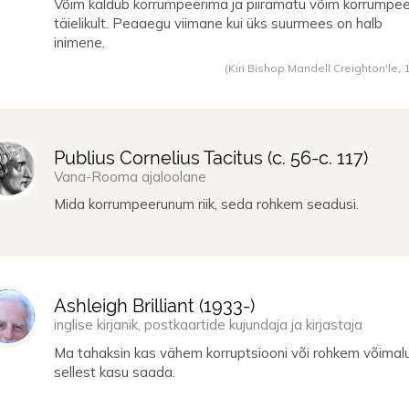
Võim kaldub korrumpeerima ja piiramatu võim korrumpee
täielikult. Peaaegu viimane kui üks suurmees on halb
inimene.
(Kiri Bishop Mandell Creighton'le,
Publius Cornelius Tacitus (
c. 56
-
c. 117
)
Vana-Rooma ajaloolane
Mida korrumpeerunum riik, seda rohkem seadusi.
Ashleigh Brilliant (
1933
-)
inglise kirjanik, postkaartide kujundaja ja kirjastaja
Ma tahaksin kas vähem korruptsiooni või rohkem võimal
sellest kasu saada.