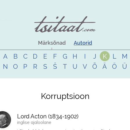
Märksõnad
Autorid
A
B
C
D
E
F
G
H
I
J
K
L
M
N
O
P
R
S
Š
T
U
V
Õ
Ä
Ö
Ü
Korruptsioon
Lord Acton (
1834
-
1902
)
inglise ajaloolane