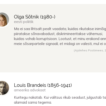
Olga Sõtnik (
1980
-)
eesti poliitik
Ma ei saa lihtsalt pealt vaadata, kuidas rikutakse inimõig
piiratakse sõnavabadust, diskrimineeritakse vähemusi,
kuidas vohab korruptsioon. Lootust, et minu erakond an
meie sõsarparteile signaali, et midagi on valesti, mul ei o
(Ajalehes Postimees,
Louis Brandeis (
1856
-
1941
)
ameerika advokaat
Kuritegu nakatab. Kui valitsus rikub seadust, julgustab t
alamaid sama tegema.