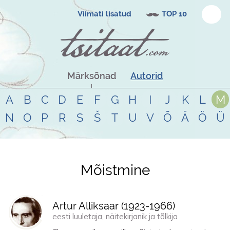
Viimati lisatud
TOP 10
Märksõnad
Autorid
A
B
C
D
E
F
G
H
I
J
K
L
M
N
O
P
R
S
Š
T
U
V
Õ
Ä
Ö
Ü
Mõistmine
Tsitaadid teemal
mõistmine
Artur Alliksaar (
1923
-
1966
)
eesti luuletaja, näitekirjanik ja tõlkija