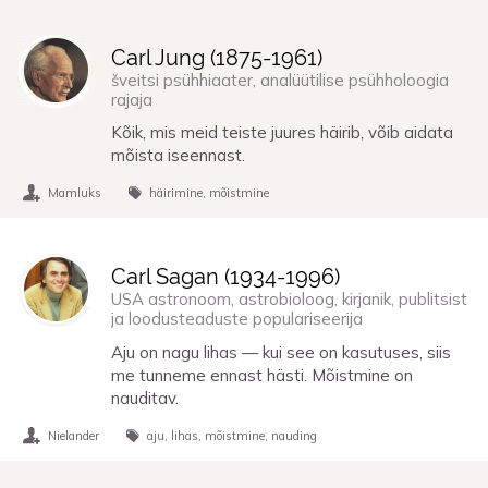
Carl Jung (
1875
-
1961
)
šveitsi psühhiaater, analüütilise psühholoogia
rajaja
Kõik, mis meid teiste juures häirib, võib aidata
mõista iseennast.
Mamluks
häirimine
mõistmine
Carl Sagan (
1934
-
1996
)
USA astronoom, astrobioloog, kirjanik, publitsist
ja loodusteaduste populariseerija
Aju on nagu lihas — kui see on kasutuses, siis
me tunneme ennast hästi. Mõistmine on
nauditav.
Nielander
aju
lihas
mõistmine
nauding