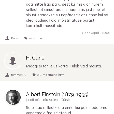
aga mitte liiga palju, sest kui miski on hullem
sellest, et sinust aru ei saada, siis just see, et
sinust saadakse suurepäraselt aru, enne kui sa
oled jõudnud kõigi mõistmatuse pärast
korralikult mossitada.
(“Kaevajad”,
1990
)
Kribu
mõistmine
H. Curie
Midagi ei tohi elus karta. Tuleb vaid mõista.
tammet6ru
elu
mõistmine
hirm
Albert Einstein (
1879
-
1955
)
juudi päritolu saksa füüsik
Sa ei saa millestki aru enne, kui pole seda oma
vanaemale ära seletanud.