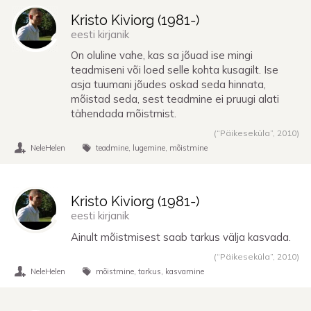
Kristo Kiviorg (
1981
-)
eesti kirjanik
On oluline vahe, kas sa jõuad ise mingi
teadmiseni või loed selle kohta kusagilt. Ise
asja tuumani jõudes oskad seda hinnata,
mõistad seda, sest teadmine ei pruugi alati
tähendada mõistmist.
(“Päikeseküla”,
2010
)
NeleHelen
teadmine
lugemine
mõistmine
Kristo Kiviorg (
1981
-)
eesti kirjanik
Ainult mõistmisest saab tarkus välja kasvada.
(“Päikeseküla”,
2010
)
NeleHelen
mõistmine
tarkus
kasvamine