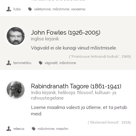
lizka
seletamine
mõistmine
vanaema
John Fowles (
1926
-
2005
)
inglise kirjanik
Vägivald ei ole kunagi viinud mõistmisele.
(“Prantsuse leitnandi tüdruk”,
1969
)
tammet6ru
vägivald
mõistmine
Rabindranath Tagore (
1861
-
1941
)
India kirjanik, helilooja, filosoof, kultuuri- ja
rahvustegelane
Loeme maailma valesti ja ütleme, et ta petab
meid.
(“Ekslevad linnud”,
1916
)
rebecca
mõistmine
maailm