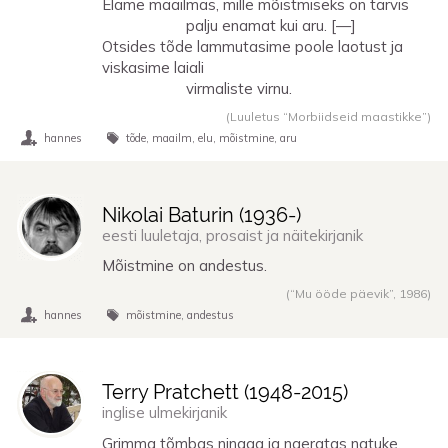
Elame maailmas, mille mõistmiseks on tarvis
palju enamat kui aru. [—]
Otsides tõde lammutasime poole laotust ja
viskasime laiali
virmaliste virnu.
(Luuletus “Morbiidseid maastikke”)
hannes
tõde
maailm
elu
mõistmine
aru
Nikolai Baturin (
1936
-)
eesti luuletaja, prosaist ja näitekirjanik
Mõistmine on andestus.
(“Mu ööde päevik”,
1986
)
hannes
mõistmine
andestus
Terry Pratchett (
1948
-
2015
)
inglise ulmekirjanik
Grimma tõmbas ninaga ja naeratas natuke,