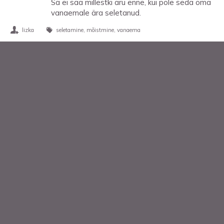
Sa ei saa millestki aru enne, kui pole seda oma
vanaemale ära seletanud.
lizka
seletamine
mõistmine
vanaema