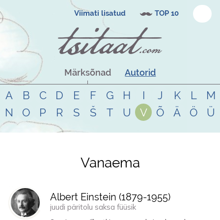
Viimati lisatud
TOP 10
Märksõnad
Autorid
A
B
C
D
E
F
G
H
I
J
K
L
M
N
O
P
R
S
Š
T
U
V
Õ
Ä
Ö
Ü
Vanaema
Tsitaadid teemal
vanaema
Albert Einstein (
1879
-
1955
)
juudi päritolu saksa füüsik