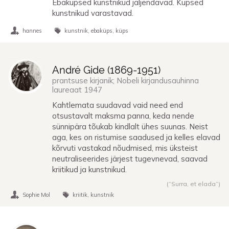
Ebaküpsed kunstnikud jäljendavad. Küpsed
kunstnikud varastavad.
hannes
kunstnik
ebaküps
küps
André Gide (
1869
-
1951
)
prantsuse kirjanik; Nobeli kirjandusauhinna
laureaat 1947
Kahtlemata suudavad vaid need end
otsustavalt maksma panna, keda nende
sünnipära tõukab kindlalt ühes suunas. Neist
aga, kes on ristumise saadused ja kelles elavad
kõrvuti vastakad nõudmised, mis üksteist
neutraliseerides järjest tugevnevad, saavad
kriitikud ja kunstnikud.
(“Surra, et elada”)
Sophie Mol
kriitik
kunstnik