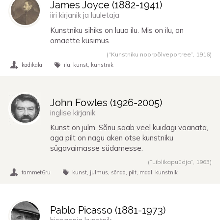
James Joyce (
1882
-
1941
)
iiri kirjanik ja luuletaja
Kunstniku sihiks on luua ilu. Mis on ilu, on
omaette küsimus.
(“Kunstniku noorpõlveportree”,
1916
)
kadikala
ilu
kunst
kunstnik
John Fowles (
1926
-
2005
)
inglise kirjanik
Kunst on julm. Sõnu saab veel kuidagi väänata,
aga pilt on nagu aken otse kunstniku
sügavaimasse südamesse.
(“Liblikapüüdja”,
1963
)
tammet6ru
kunst
julmus
sõnad
pilt
maal
kunstnik
Pablo Picasso (
1881
-
1973
)