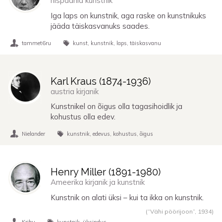
hispaania kunstnik
Iga laps on kunstnik, aga raske on kunstnikuks
jääda täiskasvanuks saades.
tammet6ru
kunst
kunstnik
laps
täiskasvanu
Karl Kraus (
1874
-
1936
)
austria kirjanik
Kunstnikel on õigus olla tagasihoidlik ja
kohustus olla edev.
Nielander
kunstnik
edevus
kohustus
õigus
Henry Miller (
1891
-
1980
)
Ameerika kirjanik ja kunstnik
Kunstnik on alati üksi – kui ta ikka on kunstnik.
(“Vähi pöörijoon”,
1934
)
Kribu
kunstnik
üksindus