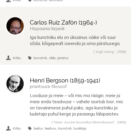
Carlos Ruiz Zafón (
1964
-)
Hispaania kirjanik
Iga kunstniku elu on üksainus väike või suur
sõda, kõigepealt iseenda ja oma piiratusega.
(“Ingli mäng”,
2008
)
Kribu
kunstnik
sõda
piiratus
Henri Bergson (
1859
-
1941
)
prantsuse filosoof
Looduse ja meie – või mis ma räägin, meie ja
meie enda teadvuse – vahele asetub loor, mis
on tavainimese puhul paks, aga kunstniku ja
luuletaja puhul kerge ja peaaegu läbipaistev.
(“Naer: essee koomika tähendusest”,
1900
)
Kribu
loodus
teadvus
kunstnik
luuletaja