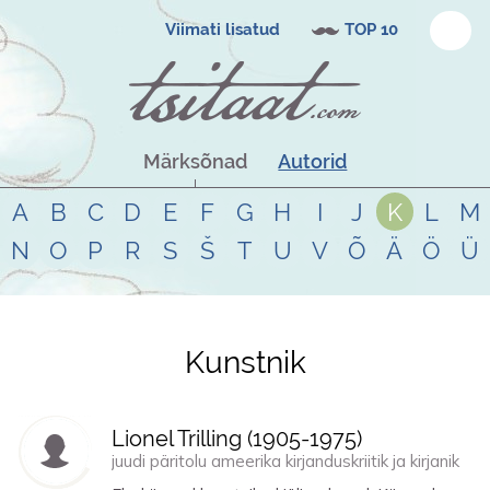
Viimati lisatud
TOP 10
Märksõnad
Autorid
A
B
C
D
E
F
G
H
I
J
K
L
M
N
O
P
R
S
Š
T
U
V
Õ
Ä
Ö
Ü
Kunstnik
Tsitaadid teemal
kunstnik
Lionel Trilling (
1905
-
1975
)
juudi päritolu ameerika kirjanduskriitik ja kirjanik