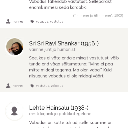
Vabadus tähendab vastutust. Sellepärast
enamik inimesi seda kardabki.
(“Inimene ja üliinimene”,
1903
)
hannes
vabadus
vastutus
Sri Sri Ravi Shankar (
1956
-)
vaimne juht ja humanist
See, kes ei võta endale mingit vastutust, võib
tunda end väga sõltumatuna: “Mina ei pea
mitte midagi tegema. Ma olen vaba.” Kuid
niisugune vabadus ei ole midagi väärt.
hannes
vastutus
vabadus
Lehte Hainsalu (
1938
-)
eesti kirjanik ja poliitikategelane
Vabadus on kätte tulnud, selle saamine on