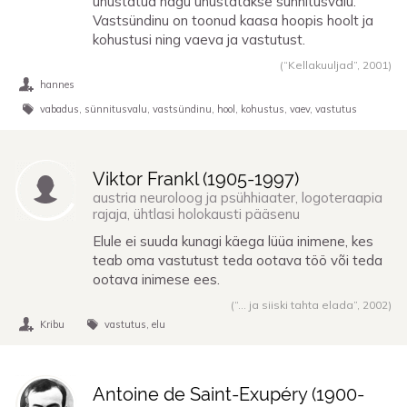
unustatud nagu unustatakse sünnitusvalu.
Vastsündinu on toonud kaasa hoopis hoolt ja
kohustusi ning vaeva ja vastutust.
(“Kellakuuljad”,
2001
)
hannes
vabadus
sünnitusvalu
vastsündinu
hool
kohustus
vaev
vastutus
Viktor Frankl (
1905
-
1997
)
austria neuroloog ja psühhiaater, logoteraapia
rajaja, ühtlasi holokausti pääsenu
Elule ei suuda kunagi käega lüüa inimene, kes
teab oma vastutust teda ootava töö või teda
ootava inimese ees.
(“... ja siiski tahta elada”,
2002
)
Kribu
vastutus
elu
Antoine de Saint-Exupéry (
1900
-