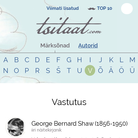
Viimati lisatud
TOP 10
Märksõnad
Autorid
A
B
C
D
E
F
G
H
I
J
K
L
M
N
O
P
R
S
Š
T
U
V
Õ
Ä
Ö
Ü
Vastutus
Tsitaadid teemal
vastutus
George Bernard Shaw (
1856
-
1950
)
iiri näitekirjanik