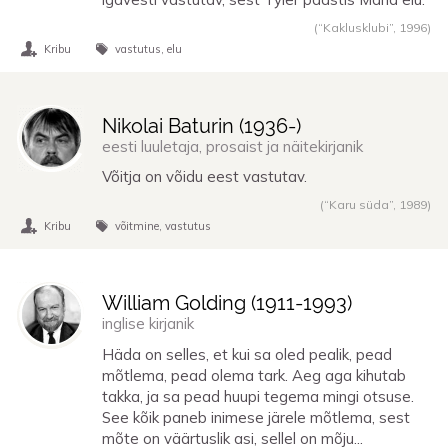
(“Kaklusklubi”,
1996
)
Kribu
vastutus
elu
Nikolai Baturin (
1936
-)
eesti luuletaja, prosaist ja näitekirjanik
Võitja on võidu eest vastutav.
(“Karu süda”,
1989
)
Kribu
võitmine
vastutus
William Golding (
1911
-
1993
)
inglise kirjanik
Häda on selles, et kui sa oled pealik, pead
mõtlema, pead olema tark. Aeg aga kihutab
takka, ja sa pead huupi tegema mingi otsuse.
See kõik paneb inimese järele mõtlema, sest
mõte on väärtuslik asi, sellel on mõju...