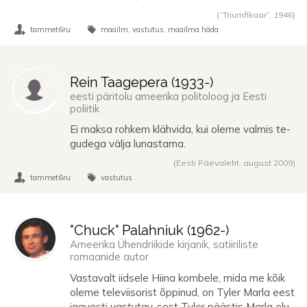
(“Triumfikaar”,
1946
)
tammet6ru
maailm
vastutus
maailma häda
Rein Taagepera (
1933
-)
eesti päritolu ameerika politoloog ja Eesti
poliitik
Ei mak­sa roh­kem kläh­vi­da, kui ole­me val­mis te­
gu­de­ga väl­ja lu­nas­ta­ma.
(Eesti Päevaleht, august 2009)
tammet6ru
vastutus
"Chuck" Palahniuk (
1962
-)
Ameerika Ühendriikide kirjanik, satiiriliste
romaanide autor
Vastavalt iidsele Hiina kombele, mida me kõik
oleme televiisorist õppinud, on Tyler Marla eest
igavesti vastutav, sest Tyler päästis Marla elu.