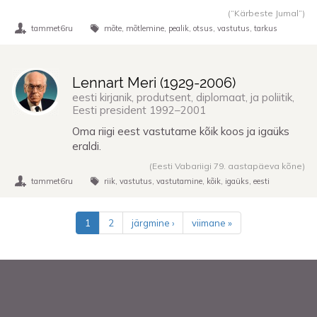
(“Kärbeste Jumal”)
tammet6ru
mõte
mõtlemine
pealik
otsus
vastutus
tarkus
Lennart Meri (
1929
-
2006
)
eesti kirjanik, produtsent, diplomaat, ja poliitik,
Eesti president 1992–2001
Oma riigi eest vastutame kõik koos ja igaüks
eraldi.
(Eesti Vabariigi 79. aastapäeva kõne)
tammet6ru
riik
vastutus
vastutamine
kõik
igaüks
eesti
Pagination
1
2
järgmine ›
viimane »