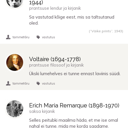
1944
)
prantsuse lendur ja kirjanik
Sa vastutad kõige eest, mis sa taltsutanud
oled.
(“Väike prints”,
1943
)
tammet6ru
vastutus
Voltaire (
1694
-
1778
)
prantsuse filosoof ja kirjanik
Ükski lumehelves ei tunne ennast laviinis süüdi.
tammet6ru
vastutus
Erich Maria Remarque (
1898
-
1970
)
saksa kirjanik
Selles peitubki maailma häda, et me ise omal
nahal ei tunne, mida me korda saadame.