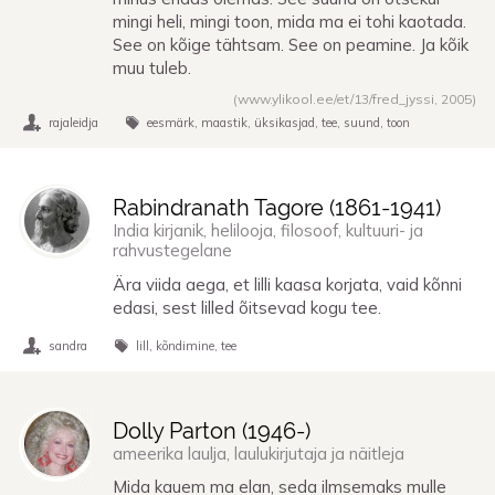
mingi heli, mingi toon, mida ma ei tohi kaotada.
See on kõige tähtsam. See on peamine. Ja kõik
muu tuleb.
(www.ylikool.ee/et/13/fred_jyssi,
2005
)
rajaleidja
eesmärk
maastik
üksikasjad
tee
suund
toon
Rabindranath Tagore (
1861
-
1941
)
India kirjanik, helilooja, filosoof, kultuuri- ja
rahvustegelane
Ära viida aega, et lilli kaasa korjata, vaid kõnni
edasi, sest lilled õitsevad kogu tee.
sandra
lill
kõndimine
tee
Dolly Parton (
1946
-)
ameerika laulja, laulukirjutaja ja näitleja
Mida kauem ma elan, seda ilmsemaks mulle