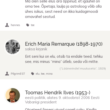
Ma olen selle elus ära õppinud, et igaühel on
oma tee. Õpetaja, laulja ja astroloog võib olla
ühes isikus, sest need on ikka kuidagimoodi
omavahel seotud.
hannes
tee
Erich Maria Remarque (
1898
-
1970
)
saksa kirjanik
Ent seni kui on elu, otsib ta endale teed, tehku
see, mis minus “mina” ütleb, seda või mitte.
(“Läänerindel muutuseta”,
1929
)
PilgrimEST
elu
tee
mina
Toomas Hendrik Ilves (
1953
-)
eesti poliitik, alates 9. oktoobrist 2006 Eesti
Vabariigi president
Otseteed õnneni viivad sageli sohu. Kindla