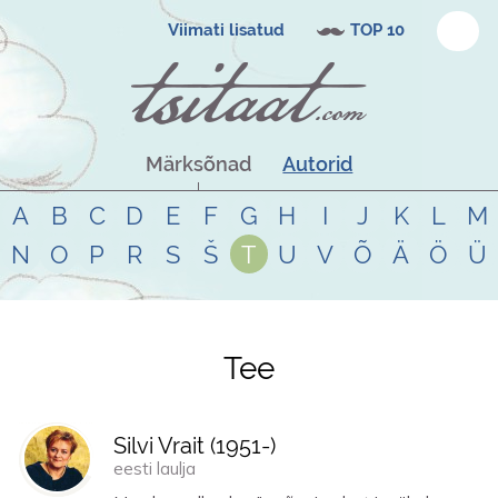
Viimati lisatud
TOP 10
Märksõnad
Autorid
A
B
C
D
E
F
G
H
I
J
K
L
M
N
O
P
R
S
Š
T
U
V
Õ
Ä
Ö
Ü
Tee
Tsitaadid teemal
tee
Silvi Vrait (
1951
-)
eesti laulja