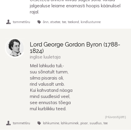
jalgealuse leiame enamasti hoopis käänulisel
rajal.
tammet6ru
õnn
otsetee
tee
teekond
kindlustunne
Lord George Gordon Byron (
1788
-
1824
)
inglise luuletaja
Meil lahkuda tuli,-
suu sõnatult tumm,
silma pisarais oli,
rind valusalt umb.
Kui kahvatand näoga
mind suudlesid veel,
see ennustas tõega
mul kurblikku teed.
(Hüvastijätt)
tammet6ru
lahkumine
lahkuminek
pisar
suudlus
tee