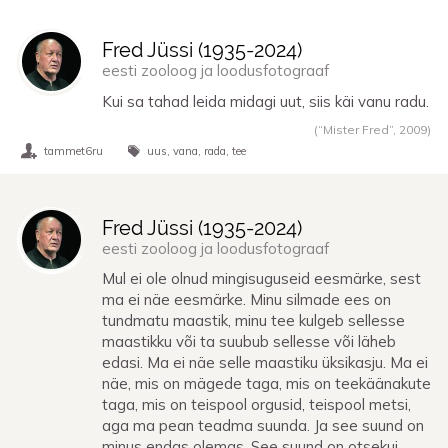
Fred Jüssi (
1935
-
2024
)
eesti zooloog ja loodusfotograaf
Kui sa tahad leida midagi uut, siis käi vanu radu.
(“Mister Fred”,
2009
)
tammet6ru
uus
vana
rada
tee
Fred Jüssi (
1935
-
2024
)
eesti zooloog ja loodusfotograaf
Mul ei ole olnud mingisuguseid eesmärke, sest
ma ei näe eesmärke. Minu silmade ees on
tundmatu maastik, minu tee kulgeb sellesse
maastikku või ta suubub sellesse või läheb
edasi. Ma ei näe selle maastiku üksikasju. Ma ei
näe, mis on mägede taga, mis on teekäänakute
taga, mis on teispool orgusid, teispool metsi,
aga ma pean teadma suunda. Ja see suund on
minus endas olemas. See suund on otsekui