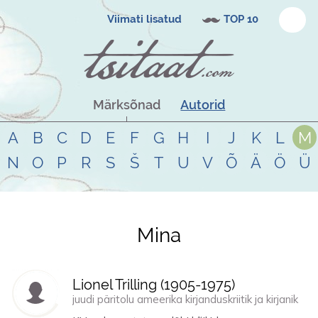
Viimati lisatud
TOP 10
Märksõnad
Autorid
A
B
C
D
E
F
G
H
I
J
K
L
M
N
O
P
R
S
Š
T
U
V
Õ
Ä
Ö
Ü
Mina
Tsitaadid teemal
mina
Lionel Trilling (
1905
-
1975
)
juudi päritolu ameerika kirjanduskriitik ja kirjanik