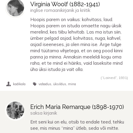
Virginia Woolf (
1882
-
1941
)
inglise romaanikirjanik ja kriitik
Hoopis parem on vaikus: kohvitass, laud.
Hoopis parem on istuda omaette nagu üksik
merelind, kes tiibu lehvitab. Las ma istun siin,
ümber pelgad asjad, kohvitass, nuga, kahvel,
asjad iseeneses, ja olen mina ise. Ärge tulge
mind tüütama vihjetega, et on aeg pood kinni
panna ja minna. Annaksin meeleldi kogu oma
raha, et te mind ei häiriks, vaid laseksite mind
üha üksi istuda ja vait olla.
(“Lained”,
1931
)
kadikala
vabadus
üksildus
mina
Erich Maria Remarque (
1898
-
1970
)
saksa kirjanik
Ent seni kui on elu, otsib ta endale teed, tehku
see, mis minus “mina” ütleb, seda või mitte.