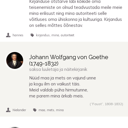
Kirjanduse otstarve läbi kõikide oma
teisenemiste on olnud teadvustada meile meie
mina erilisust ning mina autoriteeti selle
võitluses oma ühiskonna ja kultuuriga. Kirjandus
on selles mõttes õõnestav.
hannes
kirjandus
mina
autoriteet
Johann Wolfgang von Goethe
(
1749
-
1832
)
saksa luuletaja ja näitekirjanik
Nüüd maa ja mets on vajund unne
ja kogu ilm on vaikust täis.
Meid valdab püha hirmutunne,
me parem mina ärkab meis.
(“Faust”,
1808
-
1832
)
Nielander
maa
mets
mina