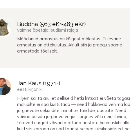
Buddha (
563 eKr
-
483 eKr
)
vaimne õpetaja; budismi rajaja
Möödunud armastus on kõigest mälestus. Tulevane
armastus on ettekujutus. Ainult siin ja praegu saame
armastada tõeliselt.
Jan Kaus (
1971
-)
eesti kirjanik
Hiljem sai ta aru, et selliseid hetki lihtsalt ei võeta tagasi
mälupilte ei saa kustutada — need hakkavad venima läb
järgnevate sekundite, minutite, tundide, aastate. Need
võivad püsida järgneva varjus, järgnev võib neid lihvida,
teravad nurgad võivad mattuda aastate huumuskihi alla
kuid siis korraga on nad tagasi, selged, üksikasjalised, n