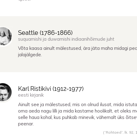
Seattle (
1786
-
1866
)
suquamishi ja duwamishi indiaanihõimude juht
Võta kaasa ainult mälestused, ära jäta maha midagi pea
jalajälgede.
Karl Ristikivi (
1912
-
1977
)
eesti kirjanik
Ainult see ja mälestused, mis on olnud ilusat, mida istu
oma aeda nagu lilli ja mida kastame hoolikalt, et oleks me
selle haua kohal, kus puhkab minevik, vähemalt üks õitse
peenar.
(“Rohtaed”, lk. 92,