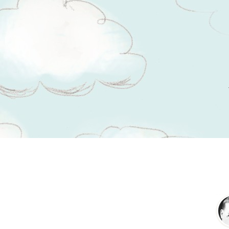
Tsitaadid teemal
mälestus