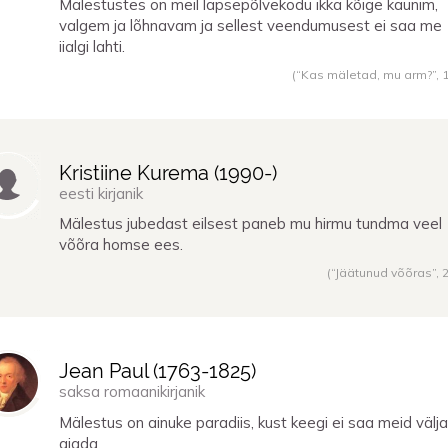
Mälestustes on meil lapsepõlvekodu ikka kõige kaunim,
valgem ja lõhnavam ja sellest veendumusest ei saa me
iialgi lahti.
(“Kas mäletad, mu arm?”,
Kristiine Kurema (
1990
-)
eesti kirjanik
Mälestus jubedast eilsest paneb mu hirmu tundma veel
võõra homse ees.
(“Jäätunud võõras”,
Jean Paul (
1763
-
1825
)
saksa romaanikirjanik
Mälestus on ainuke paradiis, kust keegi ei saa meid välja
ajada.