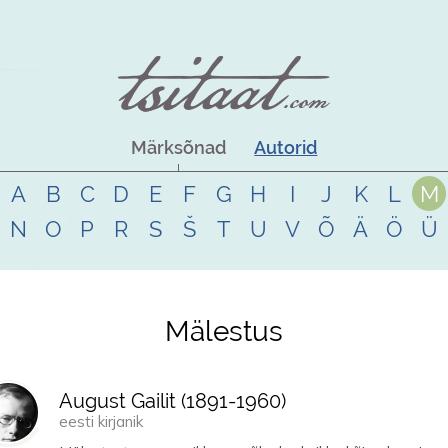
Märksõnad
Autorid
A
B
C
D
E
F
G
H
I
J
K
L
M
N
O
P
R
S
Š
T
U
V
Õ
Ä
Ö
Ü
Mälestus
August Gailit (
1891
-
1960
)
eesti kirjanik