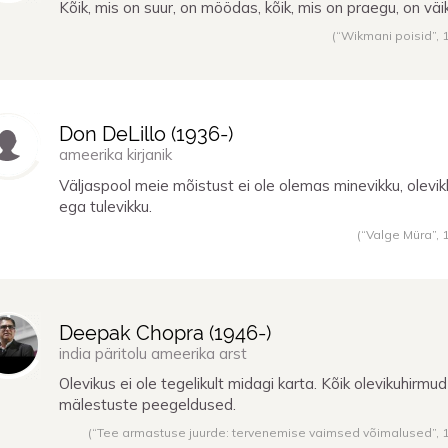
Kõik, mis on suur, on möödas, kõik, mis on praegu, on väi
(“Wikmani poisid”,
Don DeLillo (
1936
-)
ameerika kirjanik
Väljaspool meie mõistust ei ole olemas minevikku, olevik
ega tulevikku.
(“Valge Müra”,
Deepak Chopra (
1946
-)
india päritolu ameerika arst
Olevikus ei ole tegelikult midagi karta. Kõik olevikuhirmu
mälestuste peegeldused.
(“Tee armastuse juurde: tervenemise vaimsed võimalused”,