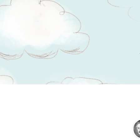
Tsitaadid teemal
olevik