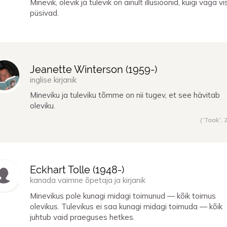
Minevik, olevik ja tulevik on ainult illusioonid, kuigi väga vi
püsivad.
Jeanette Winterson (
1959
-)
inglise kirjanik
Mineviku ja tuleviku tõmme on nii tugev, et see hävitab
oleviku.
(“Taak”,
Eckhart Tolle (
1948
-)
kanada vaimne õpetaja ja kirjanik
Minevikus pole kunagi midagi toimunud — kõik toimus
olevikus. Tulevikus ei saa kunagi midagi toimuda — kõik
juhtub vaid praeguses hetkes.