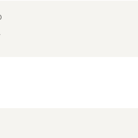
)
,
.