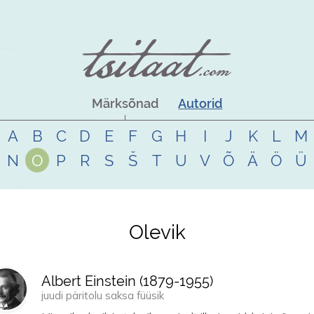
Märksõnad
Autorid
A
B
C
D
E
F
G
H
I
J
K
L
M
N
O
P
R
S
Š
T
U
V
Õ
Ä
Ö
Ü
Olevik
Albert Einstein (
1879
-
1955
)
juudi päritolu saksa füüsik