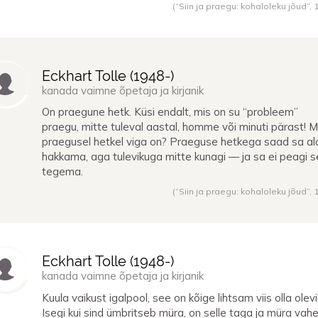
(“Siin ja praegu: kohaloleku jõud”,
Eckhart Tolle (
1948
-)
kanada vaimne õpetaja ja kirjanik
On praegune hetk. Küsi endalt, mis on su “probleem”
praegu, mitte tuleval aastal, homme või minuti pärast! M
praegusel hetkel viga on? Praeguse hetkega saad sa ala
hakkama, aga tulevikuga mitte kunagi — ja sa ei peagi 
tegema.
(“Siin ja praegu: kohaloleku jõud”,
Eckhart Tolle (
1948
-)
kanada vaimne õpetaja ja kirjanik
Kuula vaikust igalpool, see on kõige lihtsam viis olla olevi
Isegi kui sind ümbritseb müra, on selle taga ja müra vahe