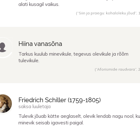
alati kusagil vaikus.
(“Siin ja praegu: kohaloleku jõud”,
Hiina vanasõna
Tarkus kuulub minevikule, tegevus olevikule ja rõõm
tulevikule.
(“Aforismide raudvara”,
Friedrich Schiller (
1759
-
1805
)
saksa luuletaja
Tulevik jõuab kätte aeglaselt, olevik lendab nagu nool, ku
minevik seisab igavesti paigal.