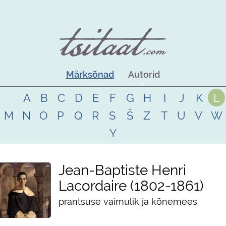
Märksõnad
Autorid
A
B
C
D
E
F
G
H
I
J
K
L
M
N
O
P
Q
R
S
Š
Z
T
U
V
W
Y
Jean-Baptiste Henri
Lacordaire
1802
-
1861
prantsuse vaimulik ja kõnemees