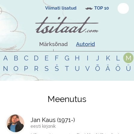
Viimati lisatud
TOP 10
Märksõnad
Autorid
A
B
C
D
E
F
G
H
I
J
K
L
M
N
O
P
R
S
Š
T
U
V
Õ
Ä
Ö
Ü
Meenutus
Tsitaadid teemal
meenutus
Jan Kaus (
1971
-)
eesti kirjanik