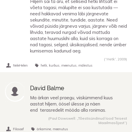
Hiljem sai ta aru, et selliseid hetki lihtsalt ei
võeta tagasi, mälupilte ei saa kustutada —
need hakkavad venima läbi järgnevate
sekundite, minutite, tundide, aastate. Need
võivad püsida järgneva varjus, järgnev võib neid
lihvida, teravad nurgad võivad mattuda
aastate huumuskihi alla, kuid siis korraga on
nad tagasi, selged, üksikasjalised, nende ümber
kumisemas kadunud aeg.
(“Hetk”,
2009
)
NeleHelen
hetk
kurbus
meenutus
mälestus
David Balme
Ma ärkan veel praegu, viiskümmend kuus
aastat hiljem, öösel ülesse ja näen
end terasredelit mööda alla ronimas.
(Paul Dowswell: „Tõestisündinud lood Teisest
Maailmasõjast“)
Filosoof
ärkamine
meenutus