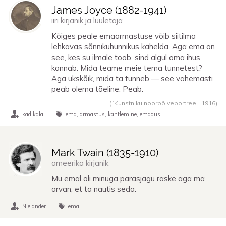
James Joyce (
1882
-
1941
)
iiri kirjanik ja luuletaja
Kõiges peale emaarmastuse võib siitilma
lehkavas sõnnikuhunnikus kahelda. Aga ema on
see, kes su ilmale toob, sind algul oma ihus
kannab. Mida teame meie tema tunnetest?
Aga ükskõik, mida ta tunneb — see vähemasti
peab olema tõeline. Peab.
(“Kunstniku noorpõlveportree”,
1916
)
kadikala
ema
armastus
kahtlemine
emadus
Mark Twain (
1835
-
1910
)
ameerika kirjanik
Mu emal oli minuga parasjagu raske aga ma
arvan, et ta nautis seda.
Nielander
ema