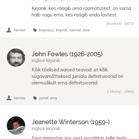
Kirjanik, kes räägib oma raamatutest, on sama
halb nagu ema, kes räägib enda lastest.
(Banketil,
1873
)
hannes
kirjandus
kirjanik
raamat
ema
John Fowles (
1926
-
2005
)
inglise kirjanik
Kõik tõelised naised teavad, et kõik
sügavamõttelised Jumala definitsioonid on
olemuslikult ema definitsioonid.
(“Maag”,
1965
)
hannes
jumal
ema
Jeanette Winterson (
1959
-)
inglise kirjanik
Ema armastas isa, sest isa näitas talle teda