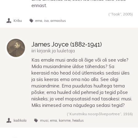
ennast.
(“Taak”,
2005
)
Kribu
ema
isa
armastus
James Joyce (
1882
-
1941
)
iiri kirjanik ja luuletaja
Kas emale musi anda oli õige või oli see vale?
Mida musiandmine üldse tähendas? Sa
keerasid näo head ööd ütlemiseks sedasi üles
ja siis keeras ema oma näo alla. See oligi
musiandmine. Ema puudutas huultega tema
põske; ema huuled olid pehmed ja tegid põse
niiskeks; ja veel mopsatasid nad tasakesi: musi.
Miks inimesed oma nägudega sedasi tegid?
(“Kunstniku noorpõlveportree”,
1916
)
kadikala
musi
ema
komme
headus