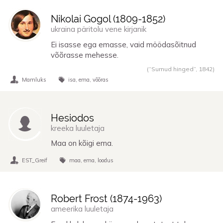
Nikolai Gogol (
1809
-
1852
)
ukraina päritolu vene kirjanik
Ei isasse ega emasse, vaid möödasõitnud
võõrasse mehesse.
(“Surnud hinged”,
1842
)
Mamluks
isa
ema
võõras
Hesiodos
kreeka luuletaja
Maa on kõigi ema.
EST_Greif
maa
ema
loodus
Robert Frost (
1874
-
1963
)
ameerika luuletaja