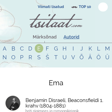
Viimati lisatud
TOP 10
Märksõnad
Autorid
A
B
C
D
E
F
G
H
I
J
K
L
M
N
O
P
R
S
Š
T
U
V
Õ
Ä
Ö
Ü
Ema
Tsitaadid teemal
ema
Benjamin Disraeli, Beaconsfieldi 1.
krahv (
1804
-
1881
)
briti riigimees ja romaanikirjanik