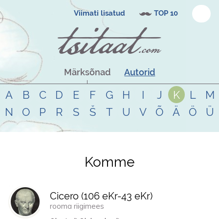
Viimati lisatud
TOP 10
Märksõnad
Autorid
A
B
C
D
E
F
G
H
I
J
K
L
M
N
O
P
R
S
Š
T
U
V
Õ
Ä
Ö
Ü
Komme
Tsitaadid teemal
komme
Cicero (
106 eKr
-
43 eKr
)
rooma riigimees