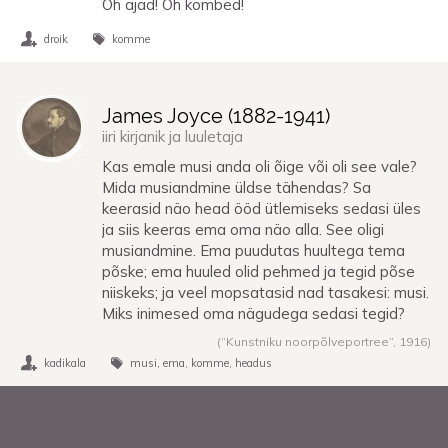
Oh ajad! Oh kombed!
droik
komme
James Joyce (
1882
-
1941
)
iiri kirjanik ja luuletaja
Kas emale musi anda oli õige või oli see vale?
Mida musiandmine üldse tähendas? Sa
keerasid näo head ööd ütlemiseks sedasi üles
ja siis keeras ema oma näo alla. See oligi
musiandmine. Ema puudutas huultega tema
põske; ema huuled olid pehmed ja tegid põse
niiskeks; ja veel mopsatasid nad tasakesi: musi.
Miks inimesed oma nägudega sedasi tegid?
(“Kunstniku noorpõlveportree”,
1916
)
kadikala
musi
ema
komme
headus