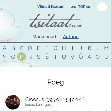
Viimati lisatud
TOP 10
Märksõnad
Autorid
A
B
C
D
E
F
G
H
I
J
K
L
M
N
O
P
R
S
Š
T
U
V
Õ
Ä
Ö
Ü
Poeg
Tsitaadid teemal
poeg
Croesus (
595 eKr
-
547 eKr
)
lüüdia kuningas