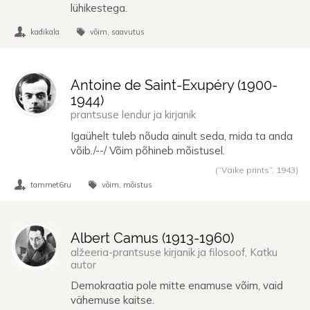
lühikestega.
kadikala
võim
saavutus
Antoine de Saint-Exupéry (
1900
-
1944
)
prantsuse lendur ja kirjanik
Igaühelt tuleb nõuda ainult seda, mida ta anda
võib./--/ Võim põhineb mõistusel.
(“Väike prints”,
1943
)
tammet6ru
võim
mõistus
Albert Camus (
1913
-
1960
)
alžeeria-prantsuse kirjanik ja filosoof, Katku
autor
Demokraatia pole mitte enamuse võim, vaid
vähemuse kaitse.