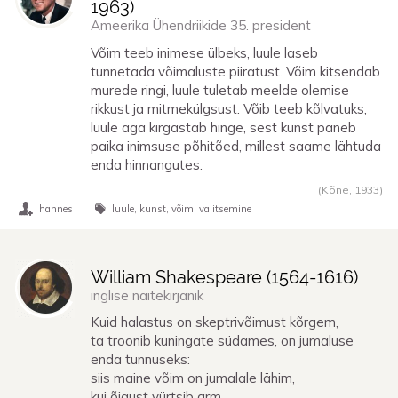
1963
)
Ameerika Ühendriikide 35. president
Võim teeb inimese ülbeks, luule laseb
tunnetada võimaluste piiratust. Võim kitsendab
murede ringi, luule tuletab meelde olemise
rikkust ja mitmekülgsust. Võib teeb kõlvatuks,
luule aga kirgastab hinge, sest kunst paneb
paika inimsuse põhitõed, millest saame lähtuda
enda hinnangutes.
(Kõne,
1933
)
hannes
luule
kunst
võim
valitsemine
William Shakespeare (
1564
-
1616
)
inglise näitekirjanik
Kuid halastus on skeptrivõimust kõrgem,
ta troonib kuningate südames, on jumaluse
enda tunnuseks:
siis maine võim on jumalale lähim,
kui õigust vürtsib arm.