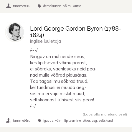
tammet6ru
demokraatia
võim
kaitse
Lord George Gordon Byron (
1788
-
1824
)
inglise luuletaja
/---/
Nii igav on mul nende seas,
kes lipitsevad võimu pärast,
ei sõbraks, vaenlaseks neid pea-
nad mulle võõrad pidusäras.
Too tagasi mu sõbrad truud,
kel tundmusi ei muuda aeg,-
siis ma ei vaja miskit muud,
seltskonnast tühisest siis pean!
/--/
(Laps olla muretuna veel)
tammet6ru
igavus
võim
lipitsemine
sõber
aeg
seltskond