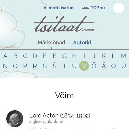
Viimati lisatud
TOP 10
Märksõnad
Autorid
A
B
C
D
E
F
G
H
I
J
K
L
M
N
O
P
R
S
Š
T
U
V
Õ
Ä
Ö
Ü
Võim
Tsitaadid teemal
võim
Lord Acton (
1834
-
1902
)
inglise ajaloolane