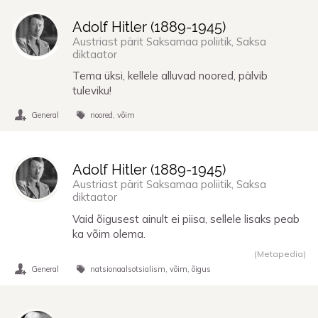
Adolf Hitler (
1889
-
1945
)
Austriast pärit Saksamaa poliitik, Saksa
diktaator
Tema üksi, kellele alluvad noored, pälvib
tuleviku!
General
noored
võim
Adolf Hitler (
1889
-
1945
)
Austriast pärit Saksamaa poliitik, Saksa
diktaator
Vaid õigusest ainult ei piisa, sellele lisaks peab
ka võim olema.
(Metapedia)
General
natsionaalsotsialism
võim
õigus