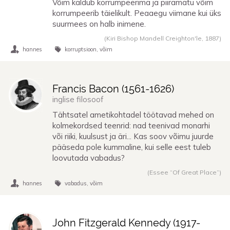
Võim kaldub korrumpeerima ja piiramatu võim
korrumpeerib täielikult. Peaaegu viimane kui üks
suurmees on halb inimene.
(Kiri Bishop Mandell Creighton'le,
1887
)
hannes
korruptsioon
võim
Francis Bacon (
1561
-
1626
)
inglise filosoof
Tähtsatel ametikohtadel töötavad mehed on
kolmekordsed teenrid: nad teenivad monarhi
või riiki, kuulsust ja äri... Kas soov võimu juurde
pääseda pole kummaline, kui selle eest tuleb
loovutada vabadus?
(Essee “Of Great Place”)
hannes
vabadus
võim
John Fitzgerald Kennedy (
1917
-