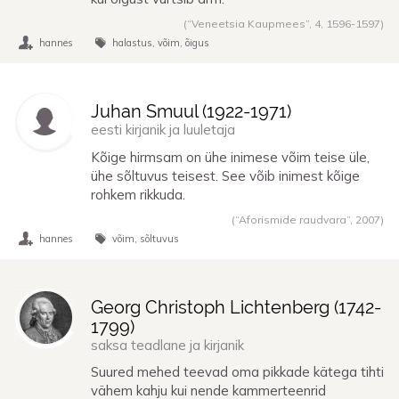
(“Veneetsia Kaupmees”, 4,
1596
-
1597
)
hannes
halastus
võim
õigus
Juhan Smuul (
1922
-
1971
)
eesti kirjanik ja luuletaja
Kõige hirmsam on ühe inimese võim teise üle,
ühe sõltuvus teisest. See võib inimest kõige
rohkem rikkuda.
(“Aforismide raudvara”,
2007
)
hannes
võim
sõltuvus
Georg Christoph Lichtenberg (
1742
-
1799
)
saksa teadlane ja kirjanik
Suured mehed teevad oma pikkade kätega tihti
vähem kahju kui nende kammerteenrid