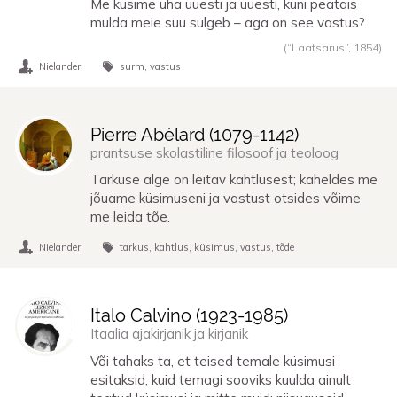
Me küsime üha uuesti ja uuesti, kuni peatäis
mulda meie suu sulgeb – aga on see vastus?
(“Laatsarus”,
1854
)
Nielander
surm
vastus
Pierre Abélard (
1079
-
1142
)
prantsuse skolastiline filosoof ja teoloog
Tarkuse alge on leitav kahtlusest; kaheldes me
jõuame küsimuseni ja vastust otsides võime
me leida tõe.
Nielander
tarkus
kahtlus
küsimus
vastus
tõde
Italo Calvino (
1923
-
1985
)
Itaalia ajakirjanik ja kirjanik
Või tahaks ta, et teised temale küsimusi
esitaksid, kuid temagi sooviks kuulda ainult