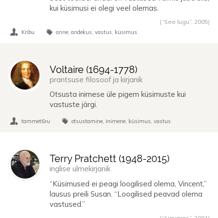
kui küsimusi ei olegi veel olemas.
(“See lugu”,
2005
)
Kribu
anne
andekus
vastus
küsimus
Voltaire (
1694
-
1778
)
prantsuse filosoof ja kirjanik
Otsusta inimese üle pigem küsimuste kui
vastuste järgi.
tammet6ru
otsustamine
inimene
küsimus
vastus
Terry Pratchett (
1948
-
2015
)
inglise ulmekirjanik
“Küsimused ei peagi loogilised olema, Vincent,”
lausus preili Susan. “Loogilised peavad olema
vastused.”
(“Ajavaras”,
2001
)