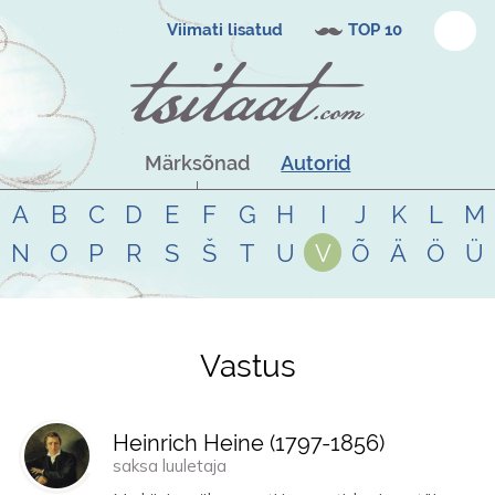
Viimati lisatud
TOP 10
Märksõnad
Autorid
A
B
C
D
E
F
G
H
I
J
K
L
M
N
O
P
R
S
Š
T
U
V
Õ
Ä
Ö
Ü
Vastus
Tsitaadid teemal
vastus
Heinrich Heine (
1797
-
1856
)
saksa luuletaja