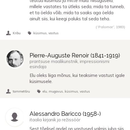
teatud küsimusi ja mitte muid: niisuguseid,
millele vastates ta ütleks seda, mida ta tunneb,
et ta öelda võib, mida ta saaks aga öelda
ainult siis, kui keegi paluks tal seda teha.
(“Palomar”,
1983
)
Kribu
küsimus
vastus
Pierre-Auguste Renoir (
1841
-
1919
)
prantsuse maalikunstnik, impressionismi
esindaja
Elu oleks liiga mõnus, kui teaksime vastust igale
küsimusele.
tammet6ru
elu
mugavus
küsimus
vastus
Alessandro Baricco (
1958
-)
itaalia kirjanik ja režissöör
Sest tõelisel andel on vastused valmis juba siis,