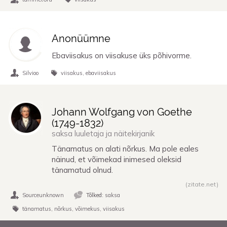
Anonüümne
Ebaviisakus on viisakuse üks põhivorme.
Silvioo
viisakus
ebaviisakus
Johann Wolfgang von Goethe
(
1749
-
1832
)
saksa luuletaja ja näitekirjanik
Tänamatus on alati nõrkus. Ma pole eales
näinud, et võimekad inimesed oleksid
tänamatud olnud.
(zitate.net)
Sourceunknown
Tõlked:
saksa
tänamatus
nõrkus
võimekus
viisakus