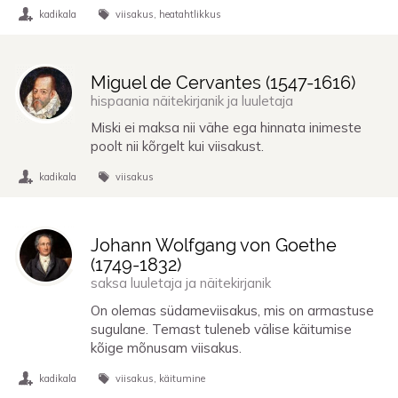
kadikala
viisakus
heatahtlikkus
Miguel de Cervantes (
1547
-
1616
)
hispaania näitekirjanik ja luuletaja
Miski ei maksa nii vähe ega hinnata inimeste
poolt nii kõrgelt kui viisakust.
kadikala
viisakus
Johann Wolfgang von Goethe
(
1749
-
1832
)
saksa luuletaja ja näitekirjanik
On olemas südameviisakus, mis on armastuse
sugulane. Temast tuleneb välise käitumise
kõige mõnusam viisakus.
kadikala
viisakus
käitumine