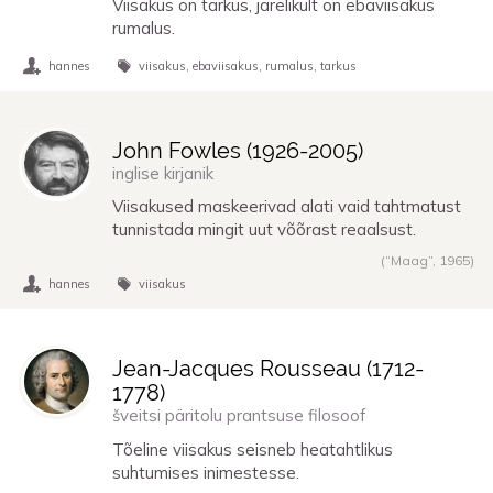
Viisakus on tarkus, järelikult on ebaviisakus
rumalus.
hannes
viisakus
ebaviisakus
rumalus
tarkus
John Fowles (
1926
-
2005
)
inglise kirjanik
Viisakused maskeerivad alati vaid tahtmatust
tunnistada mingit uut võõrast reaalsust.
(“Maag”,
1965
)
hannes
viisakus
Jean-Jacques Rousseau (
1712
-
1778
)
šveitsi päritolu prantsuse filosoof
Tõeline viisakus seisneb heatahtlikus
suhtumises inimestesse.