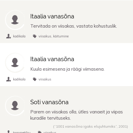
Itaalia vanasõna
Tervitada on viisakas, vastata kohustuslik.
kadikala
viisakus
käitumine
Itaalia vanasõna
Kuula esimesena ja räägi viimasena.
kadikala
viisakus
Šoti vanasõna
Parem on viisakas olla, ütles vanaeit ja viipas
kuradile tervituseks.
(“1001 vanasõna igaks elujuhtumiks”,
2001
)
tammet6ru
viisakus