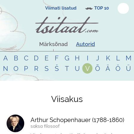
Viimati lisatud
TOP 10
Märksõnad
Autorid
A
B
C
D
E
F
G
H
I
J
K
L
M
N
O
P
R
S
Š
T
U
V
Õ
Ä
Ö
Ü
Viisakus
Tsitaadid teemal
viisakus
Arthur Schopenhauer (
1788
-
1860
)
saksa filosoof