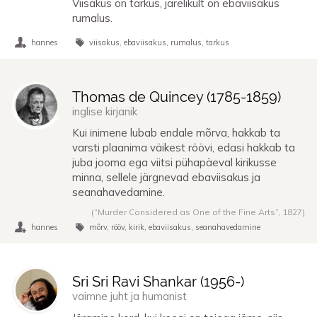
Viisakus on tarkus, järelikult on ebaviisakus
rumalus.
hannes
viisakus
ebaviisakus
rumalus
tarkus
Thomas de Quincey (
1785
-
1859
)
inglise kirjanik
Kui inimene lubab endale mõrva, hakkab ta
varsti plaanima väikest röövi, edasi hakkab ta
juba jooma ega viitsi pühapäeval kirikusse
minna, sellele järgnevad ebaviisakus ja
seanahavedamine.
(“Murder Considered as One of the Fine Arts”,
1827
)
hannes
mõrv
rööv
kirik
ebaviisakus
seanahavedamine
Sri Sri Ravi Shankar (
1956
-)
vaimne juht ja humanist