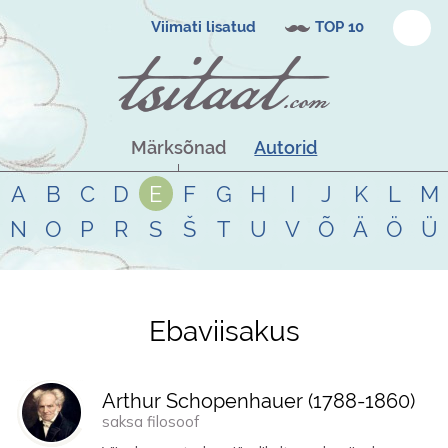
Viimati lisatud
TOP 10
Märksõnad
Autorid
A
B
C
D
E
F
G
H
I
J
K
L
M
N
O
P
R
S
Š
T
U
V
Õ
Ä
Ö
Ü
Ebaviisakus
Tsitaadid teemal
ebaviisakus
Arthur Schopenhauer (
1788
-
1860
)
saksa filosoof