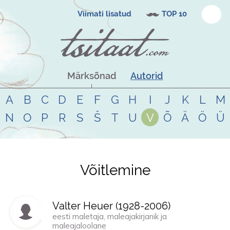
Viimati lisatud
TOP 10
Märksõnad
Autorid
A
B
C
D
E
F
G
H
I
J
K
L
M
N
O
P
R
S
Š
T
U
V
Õ
Ä
Ö
Ü
Võitlemine
Tsitaadid teemal
võitlemine
Valter Heuer (
1928
-
2006
)
eesti maletaja, maleajakirjanik ja
maleajaloolane