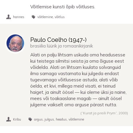
Võitlemise kunsti õpib võitluses.
hannes
võitlemine
võitlus
Paulo Coelho (
1947
-)
brasiilia lüürik ja romaanikirjanik
Alati on palju lihtsam uskuda oma headusesse
kui teistega silmitsi seista ja oma õiguse eest
võidelda. Alati on lihtsam kuulata solvanguid
ilma samaga vastamata kui julgeda endast
tugevamaga võitlusesse astuda, alati võib
öelda, et kivi, millega meid visati, ei teinud
haiget, ja ainult öösel — kui oleme üksi ja naine,
mees või toakaaslane magab — ainult öösel
julgeme vaikselt oma arguse pärast nutta.
(“Kurat ja preili Prym”,
2000
)
Kribu
argus
julgus
headus
võitlemine