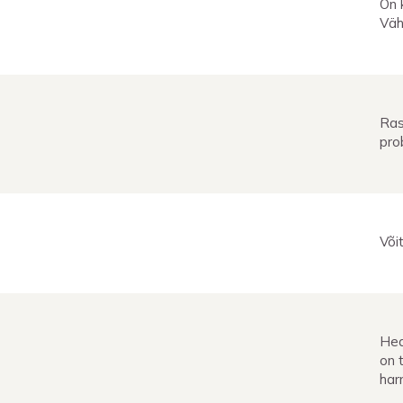
On 
Väh
Ras
pro
Või
Hea
on 
har