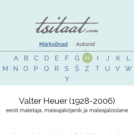
Märksõnad
Autorid
A
B
C
D
E
F
G
H
I
J
K
L
M
N
O
P
Q
R
S
Š
Z
T
U
V
W
Y
Valter Heuer
1928
-
2006
eesti maletaja, maleajakirjanik ja maleajaloolane