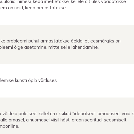
kuulsaid inimesi, keda imetletakse, kellele alt üles vaadatakse.
em on neid, keda armastatakse.
ke probleemi puhul armastatakse öelda, et eesmärgiks on
bleemi õige asetamine, mitte selle lahendamine.
tlemise kunsti õpib võitluses.
 võitleja pole see, kellel on üksikud “ideaalsed” omadused, vaid 
talle omasel, ainuomasel viisil hästi organiseeritud, seesmiselt
mooniline.