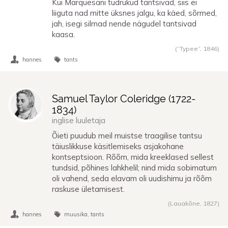
Kui Marquesani tüdrukud tantsivad, siis ei
liiguta nad mitte üksnes jalgu, ka käed, sõrmed,
jah, isegi silmad nende nägudel tantsivad
kaasa.
(“Typee”,
1846
)
hannes
tants
Samuel Taylor Coleridge (
1722
-
1834
)
inglise luuletaja
Õieti puudub meil muistse traagilise tantsu
täiuslikkuse käsitlemiseks asjakohane
kontseptsioon. Rõõm, mida kreeklased sellest
tundsid, põhines lahkhelil; nind mida sobimatum
oli vahend, seda elavam oli uudishimu ja rõõm
raskuse ületamisest.
(Lauakõne,
1827
)
hannes
muusika
tants