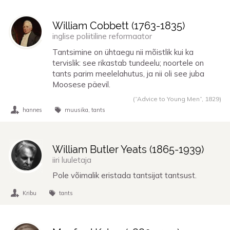
William Cobbett (
1763
-
1835
)
inglise poliitiline reformaator
Tantsimine on ühtaegu nii mõistlik kui ka
tervislik: see rikastab tundeelu; noortele on
tants parim meelelahutus, ja nii oli see juba
Moosese päevil.
(“Advice to Young Men”,
1829
)
hannes
muusika
tants
William Butler Yeats (
1865
-
1939
)
iiri luuletaja
Pole võimalik eristada tantsijat tantsust.
Kribu
tants