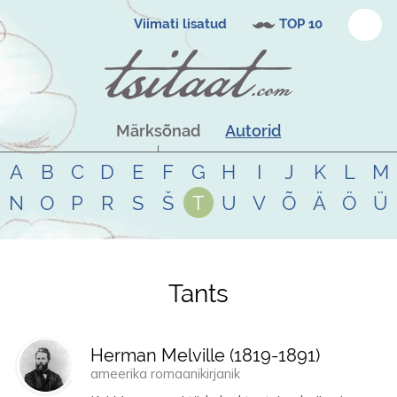
Viimati lisatud
TOP 10
Märksõnad
Autorid
A
B
C
D
E
F
G
H
I
J
K
L
M
N
O
P
R
S
Š
T
U
V
Õ
Ä
Ö
Ü
Tants
Tsitaadid teemal
tants
Herman Melville (
1819
-
1891
)
ameerika romaanikirjanik