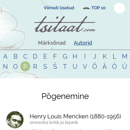
Viimati lisatud
TOP 10
Märksõnad
Autorid
A
B
C
D
E
F
G
H
I
J
K
L
M
N
O
P
R
S
Š
T
U
V
Õ
Ä
Ö
Ü
Põgenemine
Tsitaadid teemal
põgenemine
Henry Louis Mencken (
1880
-
1956
)
ameerika kriitik ja kirjanik