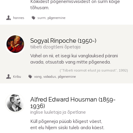
Kõikidest põgenemisviisidest on surm kõige
tõhusam.
hannes
surm
põgenemine
Sogyal Rinpoche (
1950
-)
tiibeti dzogtšeni õpetaja
Vahel on nii, et isegi kui vanglauksed pärani
avada, otsustab vang mitte põgeneda.
(“Tiibeti raamat elust ja surmast”,
1992
)
Kribu
vang
vabadus
põgenemine
Alfred Edward Housman (
1859
-
1936
)
inglise luuletaja ja õpetlane
Küll põgeneja püüab kõigest väest,
ent elu hiljem siiski tuleb anda käest.