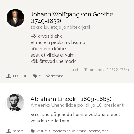
Johann Wolfgang von Goethe
(
1749
-
1832
)
saksa luuletaja ja näitekirjanik
Või arvasid ehk,
et ma elu peaksin vihkama,
põgenema kõrbe,
sest et viljaks ei valmi
kõik õitsvad unelmad?
(Luuletus “Prometheus”,
1772
-
1774
)
Liisuliisi
elu
põgenemine
Abraham Lincoln (
1809
-
1865
)
Ameerika Ühendriikide poliitik ja 16. president
Sa ei saa põgeneda homse vastutuse eest,
vältides seda täna.
sandra
vastutus
põgenemine
vältimine
homme
täna