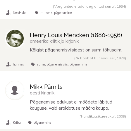
(“Aeg antud elada, aeg antud surra”,
1954
)
NeleHelen
minevik
põgenemine
Henry Louis Mencken (
1880
-
1956
)
ameerika kriitik ja kirjanik
Kõigist põgenemisviisidest on surm tõhusaim.
(“A Book of Burlesques”,
1928
)
hannes
surm
põgenemisviis
põgenemine
Mikk Pärnits
eesti kirjanik
Põgenemise edukust ei mõõdeta läbitud
kauguse, vaid eraldatuse määra kaupa.
(“Hundikutsikaeetika”,
2009
)
Kribu
põgenemine