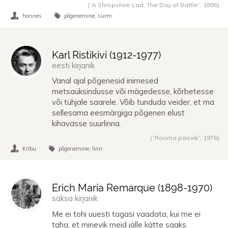
(“A Shropshire Lad: The Day of Battle”,
1896
)
hannes
põgenemine
surm
Karl Ristikivi (
1912
-
1977
)
eesti kirjanik
Vanal ajal põgenesid inimesed
metsaüksindusse või mägedesse, kõrbetesse
või tühjale saarele. Võib tunduda veider, et ma
sellesama eesmärgiga põgenen elust
kihavasse suurlinna.
(“Rooma päevik”,
1976
)
Kribu
põgenemine
linn
Erich Maria Remarque (
1898
-
1970
)
saksa kirjanik
Me ei tohi uuesti tagasi vaadata, kui me ei
taha, et minevik meid jälle kätte saaks.