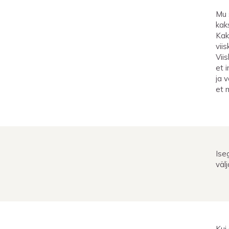
Mu 
kak
Kak
vii
Vii
et 
ja v
et 
Ise
väl
Kui