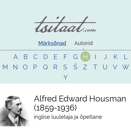
Märksõnad
Autorid
A
B
C
D
E
F
G
H
I
J
K
L
M
N
O
P
Q
R
S
Š
Z
T
U
V
W
Y
Alfred Edward Housman
1859
-
1936
inglise luuletaja ja õpetlane