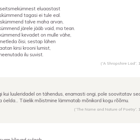
seitsmekümnest eluaastast
skümmend tagasi ei tule eal.
skümmend talve maha arvan,
skümmend järele jääb vaid, ma tean.
skümmend kevadet on mulle vähe,
imetleda õisi, sestap lähen
aatan kirsi krooni lumist,
meenutada ilu suvist.
(“A Shropshire Lad”,
gi kui luuleridadel on tähendus, enamasti ongi, pole soovitatav se
ja öelda... Täielik mõistmine lämmatab mõnikord kogu rõõmu.
(“The Name and Nature of Poetry”,
 surm kõrvad sulgeb,