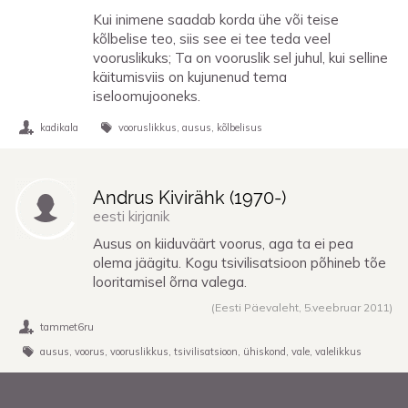
Kui inimene saadab korda ühe või teise
kõlbelise teo, siis see ei tee teda veel
vooruslikuks; Ta on vooruslik sel juhul, kui selline
käitumisviis on kujunenud tema
iseloomujooneks.
kadikala
vooruslikkus
ausus
kõlbelisus
Andrus Kivirähk (
1970
-)
eesti kirjanik
Ausus on kiiduväärt voorus, aga ta ei pea
olema jäägitu. Kogu tsivilisatsioon põhineb tõe
looritamisel õrna valega.
(Eesti Päevaleht, 5.veebruar 2011)
tammet6ru
ausus
voorus
vooruslikkus
tsivilisatsioon
ühiskond
vale
valelikkus