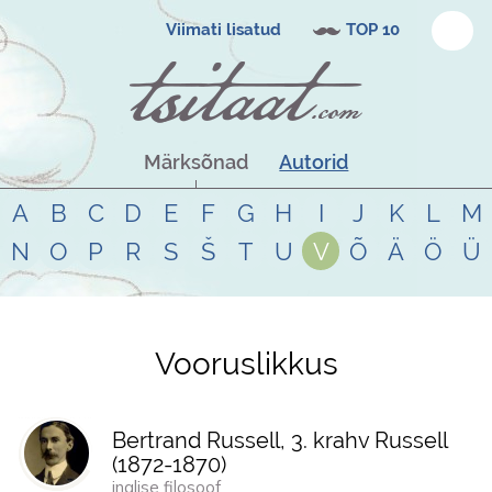
Viimati lisatud
TOP 10
Märksõnad
Autorid
A
B
C
D
E
F
G
H
I
J
K
L
M
N
O
P
R
S
Š
T
U
V
Õ
Ä
Ö
Ü
Vooruslikkus
Tsitaadid teemal
vooruslikkus
Bertrand Russell, 3. krahv Russell
(
1872
-
1870
)
inglise filosoof