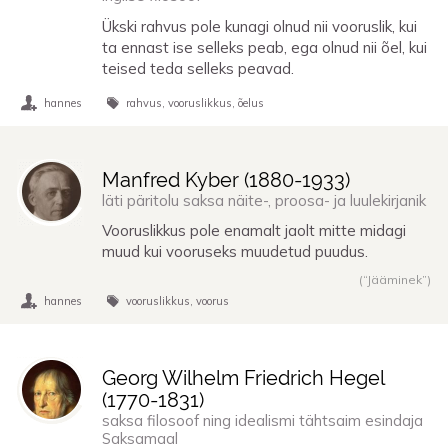
Ükski rahvus pole kunagi olnud nii vooruslik, kui
ta ennast ise selleks peab, ega olnud nii õel, kui
teised teda selleks peavad.
hannes
rahvus
vooruslikkus
õelus
Manfred Kyber (
1880
-
1933
)
läti päritolu saksa näite-, proosa- ja luulekirjanik
Vooruslikkus pole enamalt jaolt mitte midagi
muud kui vooruseks muudetud puudus.
(“Jääminek”)
hannes
vooruslikkus
voorus
Georg Wilhelm Friedrich Hegel
(
1770
-
1831
)
saksa filosoof ning idealismi tähtsaim esindaja
Saksamaal