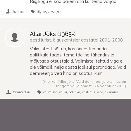
Riigikogu ei saa parem olla kui tema valijad.
hannes
riigikogu
valija
Allar Jõks (
1965
-)
eesti jurist, õiguskantsler aastatel 2001–2008
Valimistest sõltub, kas õnnestub anda
poliitikale tagasi tema tõeline tähendus ja
mõjutada otsustajaid. Valimistel tehtud viga ei
ole võimalik nelja aasta jooksul parandada. Vaid
demineerija vea hind on saatuslikum.
(Artikkel “Allar Jõks: Vaid demineerija eksimus on
rängem valija omast”,
24. veebruar 2011
)
tammet6ru
valimised
valija
poliitika
vastutus
viga
eksimus