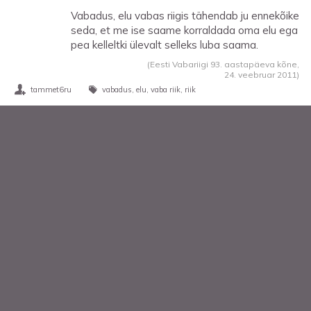
Vabadus, elu vabas riigis tähendab ju ennekõike
seda, et me ise saame korraldada oma elu ega
pea kelleltki ülevalt selleks luba saama.
(Eesti Vabariigi 93. aastapäeva kõne,
24. veebruar 2011
)
tammet6ru
vabadus
elu
vaba riik
riik