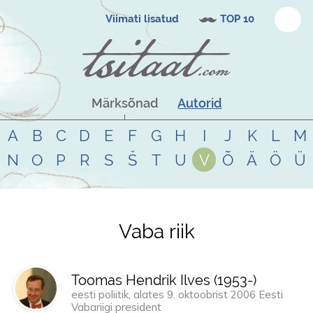
Viimati lisatud
TOP 10
Märksõnad
Autorid
A
B
C
D
E
F
G
H
I
J
K
L
M
N
O
P
R
S
Š
T
U
V
Õ
Ä
Ö
Ü
Vaba riik
Tsitaadid teemal
vaba riik
Toomas Hendrik Ilves (
1953
-)
eesti poliitik, alates 9. oktoobrist 2006 Eesti
Vabariigi president