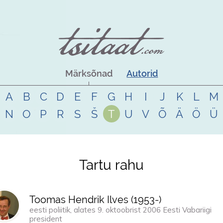
Märksõnad
Autorid
A
B
C
D
E
F
G
H
I
J
K
L
M
N
O
P
R
S
Š
T
U
V
Õ
Ä
Ö
Ü
Tartu rahu
Toomas Hendrik Ilves (
1953
-)
eesti poliitik, alates 9. oktoobrist 2006 Eesti Vabariigi
president