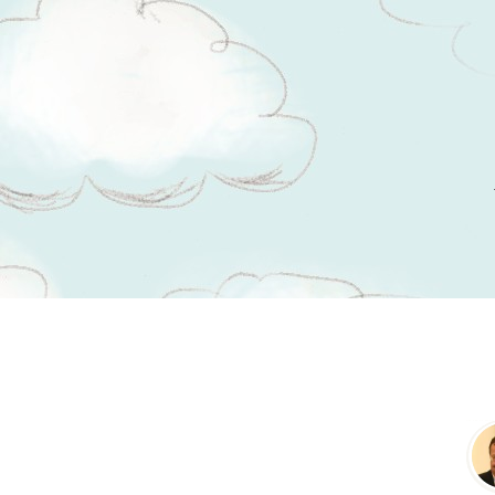
Tsitaadid teemal
tartu rahu