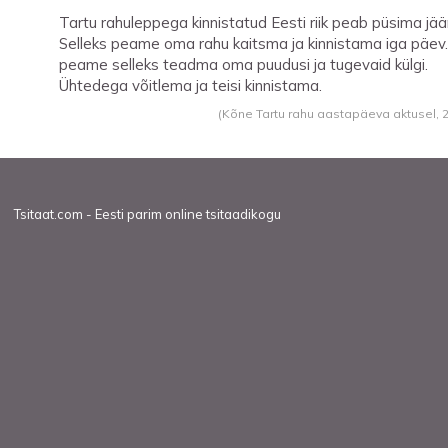
Tartu rahuleppega kinnistatud Eesti riik peab püsima jä
Selleks peame oma rahu kaitsma ja kinnistama iga päev
peame selleks teadma oma puudusi ja tugevaid külgi.
Ühtedega võitlema ja teisi kinnistama.
(Kõne Tartu rahu aastapäeva aktusel,
Tsitaat.com - Eesti parim online tsitaadikogu