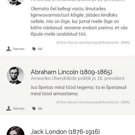
Olemata õel kellegi vastu; ilmutades
ligimesearmastust kõigile; jäädes kindlaks
sellele, mis on õige, kui Jumal meile õige on
kätte näidanud, anname endast parima, et viia
lõpule meile usaldatud töö.
(Kõne teisel ametissepühitsemisel,
1865
)
hannes
töö
Abraham Lincoln (
1809
-
1865
)
Ameerika Ühendriikide poliitik ja 16. president
Isa õpetas mind tööd tegema; ta ei õpetanud
mind tööd armastama.
(Kõne teisel ametissepühitsemisel,
1865
)
hannes
töö
Jack London (
1876
-
1916
)