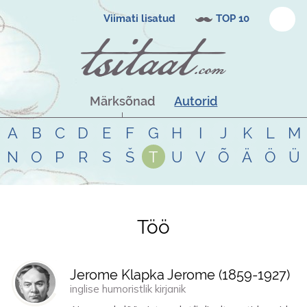
Viimati lisatud
TOP 10
Märksõnad
Autorid
A
B
C
D
E
F
G
H
I
J
K
L
M
N
O
P
R
S
Š
T
U
V
Õ
Ä
Ö
Ü
Töö
Tsitaadid teemal
töö
Jerome Klapka Jerome (
1859
-
1927
)
inglise humoristlik kirjanik