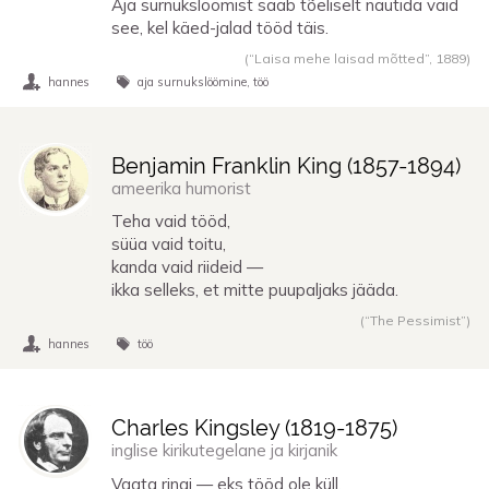
Aja surnukslöömist saab tõeliselt nautida vaid
see, kel käed-jalad tööd täis.
(“Laisa mehe laisad mõtted”,
1889
)
hannes
aja surnukslöömine
töö
Benjamin Franklin King (
1857
-
1894
)
ameerika humorist
Teha vaid tööd,
süüa vaid toitu,
kanda vaid riideid —
ikka selleks, et mitte puupaljaks jääda.
(“The Pessimist”)
hannes
töö
Charles Kingsley (
1819
-
1875
)
inglise kirikutegelane ja kirjanik
Vaata ringi — eks tööd ole küll,