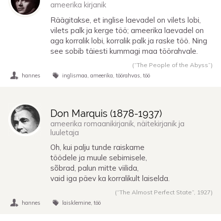
ameerika kirjanik
Räägitakse, et inglise laevadel on vilets lobi,
vilets palk ja kerge töö; ameerika laevadel on
aga korralik lobi, korralik palk ja raske töö. Ning
see sobib täiesti kummagi maa töörahvale.
(“The People of the Abyss”)
hannes
inglismaa
ameerika
töörahvas
töö
Don Marquis (
1878
-
1937
)
ameerika romaanikirjanik, näitekirjanik ja
luuletaja
Oh, kui palju tunde raiskame
töödele ja muule sebimisele,
sõbrad, palun mitte viilida,
vaid iga päev ka korralikult laiselda.
(“The Almost Perfect State”,
1927
)
hannes
laisklemine
töö