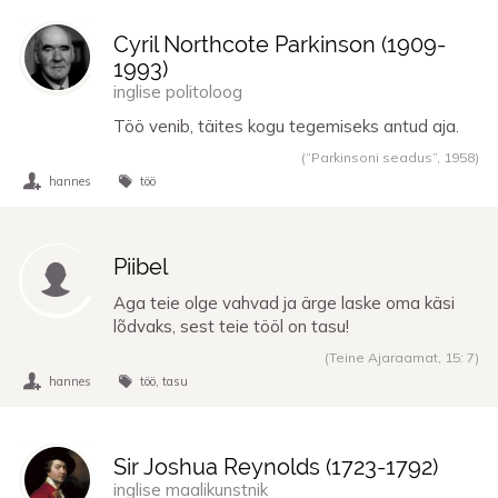
Cyril Northcote Parkinson (
1909
-
1993
)
inglise politoloog
Töö venib, täites kogu tegemiseks antud aja.
(“Parkinsoni seadus”,
1958
)
hannes
töö
Piibel
Aga teie olge vahvad ja ärge laske oma käsi
lõdvaks, sest teie tööl on tasu!
(Teine Ajaraamat, 15: 7)
hannes
töö
tasu
Sir Joshua Reynolds (
1723
-
1792
)
inglise maalikunstnik