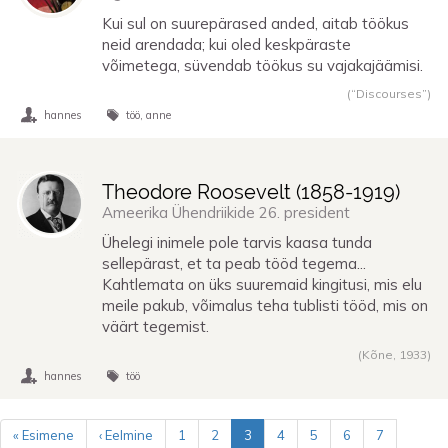
Kui sul on suurepärased anded, aitab töökus
neid arendada; kui oled keskpäraste
võimetega, süvendab töökus su vajakajäämisi.
(“Discourses”)
hannes
töö
anne
Theodore Roosevelt (
1858
-
1919
)
Ameerika Ühendriikide 26. president
Ühelegi inimele pole tarvis kaasa tunda
sellepärast, et ta peab tööd tegema...
Kahtlemata on üks suuremaid kingitusi, mis elu
meile pakub, võimalus teha tublisti tööd, mis on
väärt tegemist.
(Kõne,
1933
)
hannes
töö
Pagination
« Esimene
‹ Eelmine
1
2
3
4
5
6
7