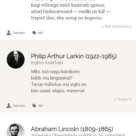
kuigi mõnega neist kaasneb igavus,
aitad hädavareseid — neidki on küll —
trepist üles, eks seegi on tegevus.
(“The Invitation”)
hannes
töö
Philip Arthur Larkin (
1922
-
1985
)
inglise luuletaja
Miks
töö
nagu kärnkonn
kükib mu kinganinal?
Terav mõistus mu vigla on,
kas saad, elajas, minema!
(“Toads”)
hannes
töö
Abraham Lincoln (
1809
-
1865
)
Ameerika Ühendriikide poliitik ja 16. president