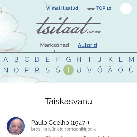
Viimati lisatud
TOP 10
Märksõnad
Autorid
A
B
C
D
E
F
G
H
I
J
K
L
M
N
O
P
R
S
Š
T
U
V
Õ
Ä
Ö
Ü
Täiskasvanu
Tsitaadid teemal
täiskasvanu
Paulo Coelho (
1947
-)
brasiilia lüürik ja romaanikirjanik