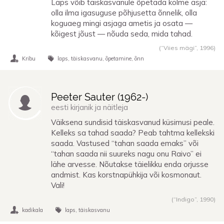
Laps võib täiskasvanule õpetada kolme asja:
olla ilma igasuguse põhjusetta õnnelik, olla
koguaeg mingi asjaga ametis ja osata —
kõigest jõust — nõuda seda, mida tahad.
(“Viies mägi”,
1996
)
Kribu
laps
täiskasvanu
õpetamine
õnn
Peeter Sauter (
1962
-)
eesti kirjanik ja näitleja
Väiksena sundisid täiskasvanud küsimusi peale.
Kelleks sa tahad saada? Peab tahtma kellekski
saada. Vastused “tahan saada emaks” või
“tahan saada nii suureks nagu onu Raivo” ei
lähe arvesse. Nõutakse täielikku enda orjusse
andmist. Kas korstnapühkija või kosmonaut.
Vali!
(“Indigo”,
1990
)
kadikala
laps
täiskasvanu