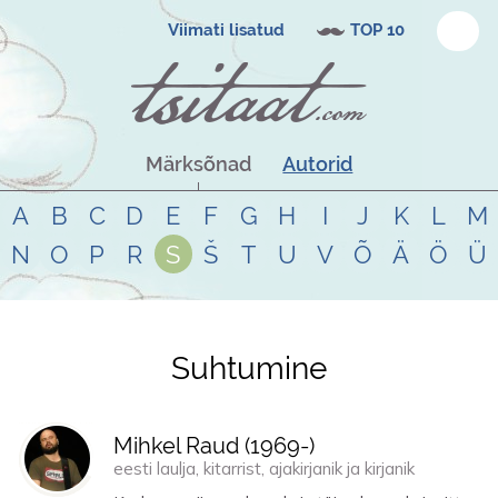
Viimati lisatud
TOP 10
Märksõnad
Autorid
A
B
C
D
E
F
G
H
I
J
K
L
M
N
O
P
R
S
Š
T
U
V
Õ
Ä
Ö
Ü
Suhtumine
Tsitaadid teemal
suhtumine
Mihkel Raud (
1969
-)
eesti laulja, kitarrist, ajakirjanik ja kirjanik