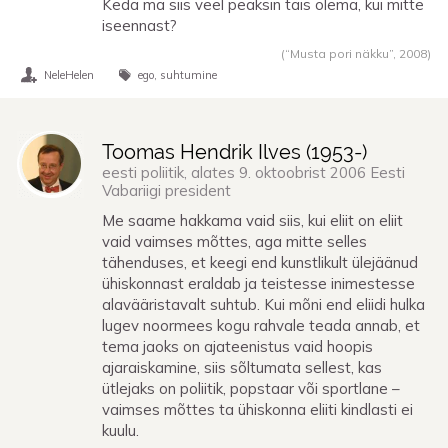
Keda ma siis veel peaksin täis olema, kui mitte
iseennast?
(“Musta pori näkku”,
2008
)
NeleHelen
ego
suhtumine
Toomas Hendrik Ilves (
1953
-)
eesti poliitik, alates 9. oktoobrist 2006 Eesti
Vabariigi president
Me saame hakkama vaid siis, kui eliit on eliit
vaid vaimses mõttes, aga mitte selles
tähenduses, et keegi end kunstlikult ülejäänud
ühiskonnast eraldab ja teistesse inimestesse
alavääristavalt suhtub. Kui mõni end eliidi hulka
lugev noormees kogu rahvale teada annab, et
tema jaoks on ajateenistus vaid hoopis
ajaraiskamine, siis sõltumata sellest, kas
ütlejaks on poliitik, popstaar või sportlane –
vaimses mõttes ta ühiskonna eliiti kindlasti ei
kuulu.