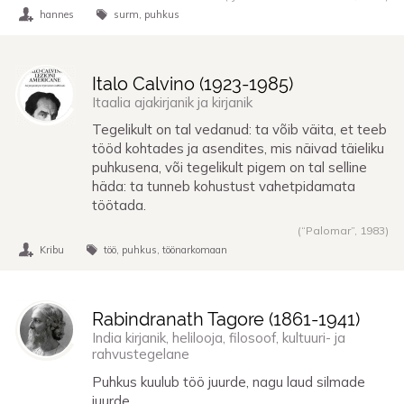
hannes
surm
puhkus
Italo Calvino (
1923
-
1985
)
Itaalia ajakirjanik ja kirjanik
Tegelikult on tal vedanud: ta võib väita, et teeb
tööd kohtades ja asendites, mis näivad täieliku
puhkusena, või tegelikult pigem on tal selline
häda: ta tunneb kohustust vahetpidamata
töötada.
(“Palomar”,
1983
)
Kribu
töö
puhkus
töönarkomaan
Rabindranath Tagore (
1861
-
1941
)
India kirjanik, helilooja, filosoof, kultuuri- ja
rahvustegelane
Puhkus kuulub töö juurde, nagu laud silmade
juurde.