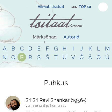
Viimati lisatud
TOP 10
Märksõnad
Autorid
A
B
C
D
E
F
G
H
I
J
K
L
M
N
O
P
R
S
Š
T
U
V
Õ
Ä
Ö
Ü
Puhkus
Tsitaadid teemal
puhkus
Sri Sri Ravi Shankar (
1956
-)
vaimne juht ja humanist