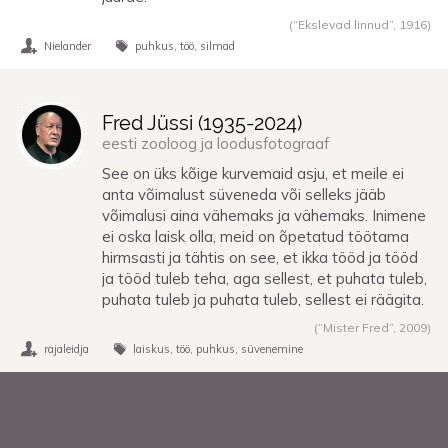
(“Ekslevad linnud”,
1916
)
Nielander
puhkus
töö
silmad
Fred Jüssi (
1935
-
2024
)
eesti zooloog ja loodusfotograaf
See on üks kõige kurvemaid asju, et meile ei
anta võimalust süveneda või selleks jääb
võimalusi aina vähemaks ja vähemaks. Inimene
ei oska laisk olla, meid on õpetatud töötama
hirmsasti ja tähtis on see, et ikka tööd ja tööd
ja tööd tuleb teha, aga sellest, et puhata tuleb,
puhata tuleb ja puhata tuleb, sellest ei räägita.
(“Mister Fred”,
2009
)
rajaleidja
laiskus
töö
puhkus
süvenemine