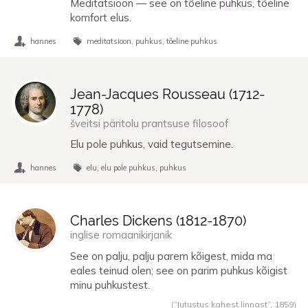
Meditatsioon — see on tõeline puhkus, tõeline
komfort elus.
hannes
meditatsioon
puhkus
tõeline puhkus
Jean-Jacques Rousseau (
1712
-
1778
)
šveitsi päritolu prantsuse filosoof
Elu pole puhkus, vaid tegutsemine.
hannes
elu
elu pole puhkus
puhkus
Charles Dickens (
1812
-
1870
)
inglise romaanikirjanik
See on palju, palju parem kõigest, mida ma
eales teinud olen; see on parim puhkus kõigist
minu puhkustest.
(“Jutustus kahest linnast”,
1859
)