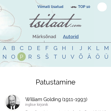
Viimati lisatud
TOP 10
Märksõnad
Autorid
A
B
C
D
E
F
G
H
I
J
K
L
M
N
O
P
R
S
Š
T
U
V
Õ
Ä
Ö
Ü
Patustamine
Tsitaadid teemal
patustamine
William Golding (
1911
-
1993
)
inglise kirjanik