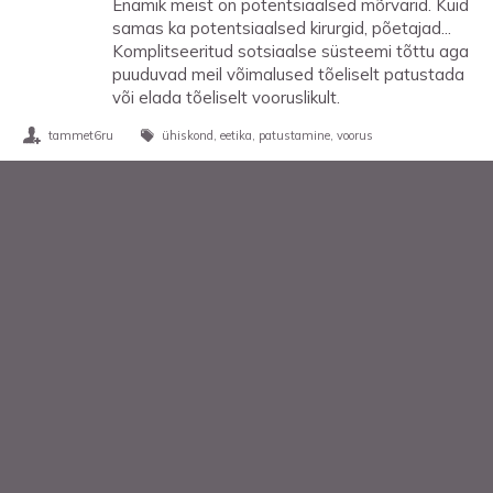
Enamik meist on potentsiaalsed mõrvarid. Kuid
samas ka potentsiaalsed kirurgid, põetajad...
Komplitseeritud sotsiaalse süsteemi tõttu aga
puuduvad meil võimalused tõeliselt patustada
või elada tõeliselt vooruslikult.
tammet6ru
ühiskond
eetika
patustamine
voorus