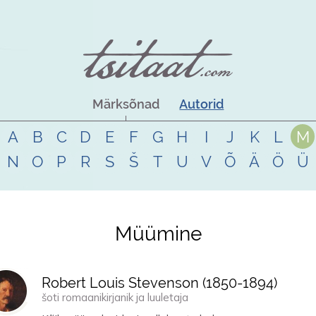
Märksõnad
Autorid
A
B
C
D
E
F
G
H
I
J
K
L
M
N
O
P
R
S
Š
T
U
V
Õ
Ä
Ö
Ü
Müümine
Robert Louis Stevenson (
1850
-
1894
)
šoti romaanikirjanik ja luuletaja