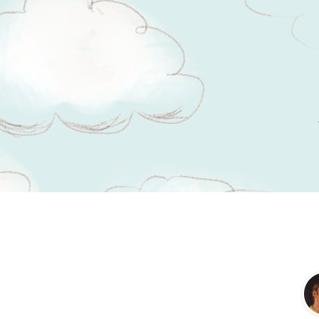
Tsitaadid teemal
müümine