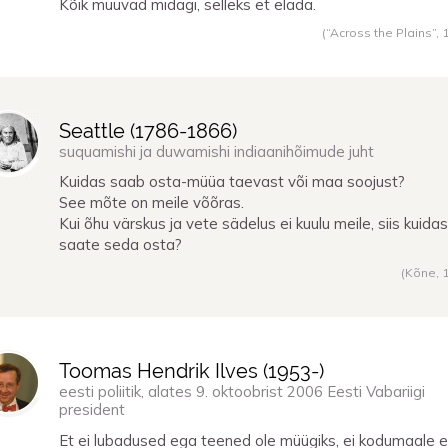
Kõik müüvad midagi, selleks et elada.
(“Across the Plains”,
Seattle (
1786
-
1866
)
suquamishi ja duwamishi indiaanihõimude juht
Kuidas saab osta-müüa taevast või maa soojust?
See mõte on meile võõras.
Kui õhu värskus ja vete sädelus ei kuulu meile, siis kuidas
saate seda osta?
(Kõne,
Toomas Hendrik Ilves (
1953
-)
eesti poliitik, alates 9. oktoobrist 2006 Eesti Vabariigi
president
Et ei lubadused ega teened ole müügiks, ei kodumaale 