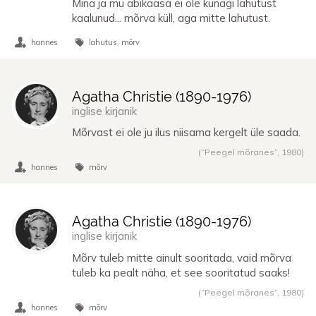
Mina ja mu abikaasa ei ole kunagi lahutust
kaalunud... mõrva küll, aga mitte lahutust.
hannes
lahutus
mõrv
Agatha Christie (
1890
-
1976
)
inglise kirjanik
Mõrvast ei ole ju ilus niisama kergelt üle saada.
(“Peegel mõranes”,
1980
)
hannes
mõrv
Agatha Christie (
1890
-
1976
)
inglise kirjanik
Mõrv tuleb mitte ainult sooritada, vaid mõrva
tuleb ka pealt näha, et see sooritatud saaks!
(“Peegel mõranes”,
1980
)
hannes
mõrv