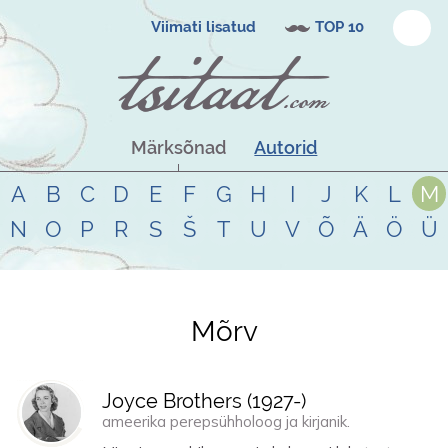
Viimati lisatud
TOP 10
Märksõnad
Autorid
A
B
C
D
E
F
G
H
I
J
K
L
M
N
O
P
R
S
Š
T
U
V
Õ
Ä
Ö
Ü
Mõrv
Tsitaadid teemal
mõrv
Joyce Brothers (
1927
-)
ameerika perepsühholoog ja kirjanik.