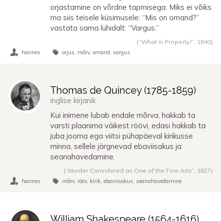
orjastamine on võrdne tapmisega. Miks ei võiks
ma siis teisele küsimusele: “Mis on omand?”
vastata sama lühidalt: “Vargus.”
(“What is Property?”,
1840
)
hannes
orjus
mõrv
omand
vargus
Thomas de Quincey (
1785
-
1859
)
inglise kirjanik
Kui inimene lubab endale mõrva, hakkab ta
varsti plaanima väikest röövi, edasi hakkab ta
juba jooma ega viitsi pühapäeval kirikusse
minna, sellele järgnevad ebaviisakus ja
seanahavedamine.
(“Murder Considered as One of the Fine Arts”,
1827
)
hannes
mõrv
rööv
kirik
ebaviisakus
seanahavedamine
William Shakespeare (
1564
-
1616
)