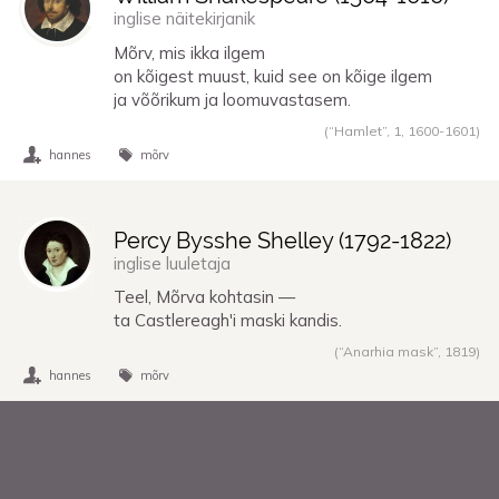
inglise näitekirjanik
Mõrv, mis ikka ilgem
on kõigest muust, kuid see on kõige ilgem
ja võõrikum ja loomuvastasem.
(“Hamlet”, 1,
1600
-
1601
)
hannes
mõrv
Percy Bysshe Shelley (
1792
-
1822
)
inglise luuletaja
Teel, Mõrva kohtasin —
ta Castlereagh'i maski kandis.
(“Anarhia mask”,
1819
)
hannes
mõrv