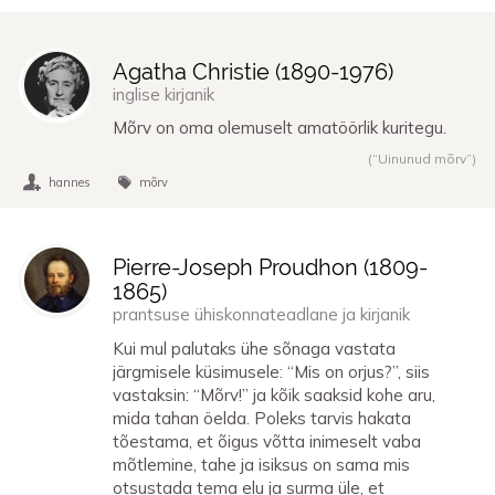
Agatha Christie (
1890
-
1976
)
inglise kirjanik
Mõrv on oma olemuselt amatöörlik kuritegu.
(“Uinunud mõrv”)
hannes
mõrv
Pierre-Joseph Proudhon (
1809
-
1865
)
prantsuse ühiskonnateadlane ja kirjanik
Kui mul palutaks ühe sõnaga vastata
järgmisele küsimusele: “Mis on orjus?”, siis
vastaksin: “Mõrv!” ja kõik saaksid kohe aru,
mida tahan öelda. Poleks tarvis hakata
tõestama, et õigus võtta inimeselt vaba
mõtlemine, tahe ja isiksus on sama mis
otsustada tema elu ja surma üle, et