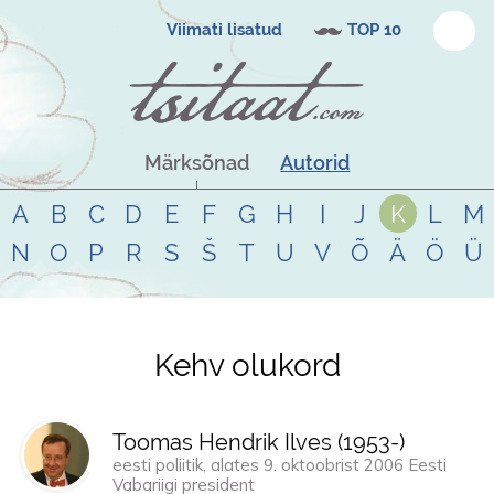
Viimati lisatud
TOP 10
Märksõnad
Autorid
A
B
C
D
E
F
G
H
I
J
K
L
M
N
O
P
R
S
Š
T
U
V
Õ
Ä
Ö
Ü
Kehv olukord
Tsitaadid teemal
kehv olukord
Toomas Hendrik Ilves (
1953
-)
eesti poliitik, alates 9. oktoobrist 2006 Eesti
Vabariigi president