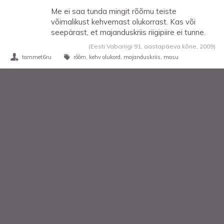
Me ei saa tunda mingit rõõmu teiste
võimalikust kehvemast olukorrast. Kas või
seepärast, et majanduskriis riigipiire ei tunne.
(Eesti Vabariigi 91. aastapäeva kõne,
2009
)
tammet6ru
rõõm
kehv olukord
majanduskriis
masu