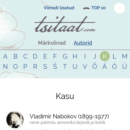
Viimati lisatud
TOP 10
Märksõnad
Autorid
A
B
C
D
E
F
G
H
I
J
K
L
M
N
O
P
R
S
Š
T
U
V
Õ
Ä
Ö
Ü
Kasu
Tsitaadid teemal
kasu
Vladimir Nabokov (
1899
-
1977
)
vene päritolu ameerika kirjanik ja kriitik