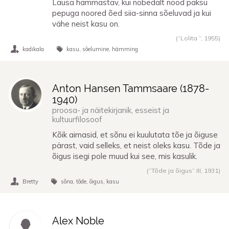
Lausa hämmastav, kui nobedalt nood paksu
pepuga noored õed siia-sinna sõeluvad ja kui
vähe neist kasu on.
(“Lolita ”,
1955
)
kadikala
kasu
sõelumine
hämming
Anton Hansen Tammsaare (
1878
-
1940
)
proosa- ja näitekirjanik, esseist ja
kultuurfilosoof
Kõik aimasid, et sõnu ei kuulutata tõe ja õiguse
pärast, vaid selleks, et neist oleks kasu. Tõde ja
õigus isegi pole muud kui see, mis kasulik.
(“Tõde ja õigus” III,
1931
)
Bretty
sõna
tõde
õigus
kasu
Alex Noble