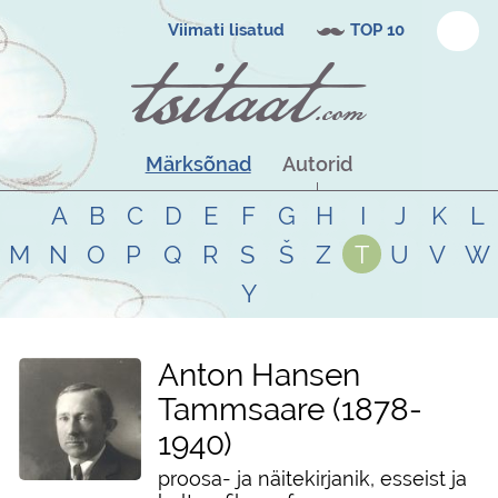
Viimati lisatud
TOP 10
Märksõnad
Autorid
A
B
C
D
E
F
G
H
I
J
K
L
M
N
O
P
Q
R
S
Š
Z
T
U
V
W
Y
Anton Hansen
Tammsaare
1878
-
1940
proosa- ja näitekirjanik, esseist ja