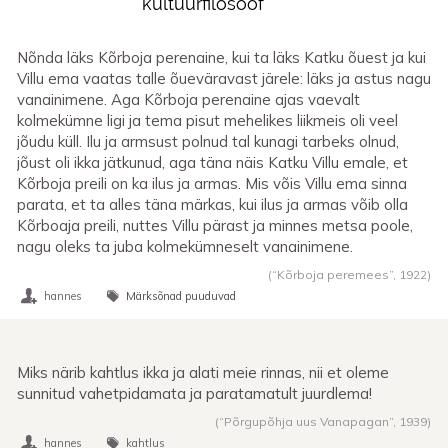
kultuurfilosoof
Nõnda läks Kõrboja perenaine, kui ta läks Katku õuest ja kui
Villu ema vaatas talle õueväravast järele: läks ja astus nagu
vanainimene. Aga Kõrboja perenaine ajas vaevalt
kolmekümne ligi ja tema pisut mehelikes liikmeis oli veel
jõudu küll. Ilu ja armsust polnud tal kunagi tarbeks olnud,
jõust oli ikka jätkunud, aga täna näis Katku Villu emale, et
Kõrboja preili on ka ilus ja armas. Mis võis Villu ema sinna
parata, et ta alles täna märkas, kui ilus ja armas võib olla
Kõrboaja preili, nuttes Villu pärast ja minnes metsa poole,
nagu oleks ta juba kolmekümneselt vanainimene.
(“Kõrboja peremees”,
1922
)
hannes
Märksõnad puuduvad
Miks närib kahtlus ikka ja alati meie rinnas, nii et oleme
sunnitud vahetpidamata ja paratamatult juurdlema!
(“Põrgupõhja uus Vanapagan”,
1939
)
hannes
kahtlus