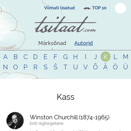
Viimati lisatud
TOP 10
Märksõnad
Autorid
A
B
C
D
E
F
G
H
I
J
K
L
M
N
O
P
R
S
Š
T
U
V
Õ
Ä
Ö
Ü
Kass
Tsitaadid teemal
kass
Winston Churchill (
1874
-
1965
)
briti riigitegelane