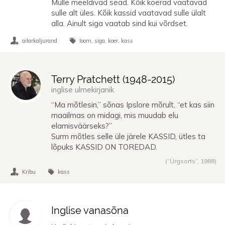
Mulle meeldivad sead. Kõik koerad vaatavad
sulle alt üles. Kõik kassid vaatavad sulle ülalt
alla. Ainult siga vaatab sind kui võrdset.
ailarkaljurand
loom
siga
koer
kass
Terry Pratchett (
1948
-
2015
)
inglise ulmekirjanik
“Ma mõtlesin,” sõnas Ipslore mõrult, “et kas siin
maailmas on midagi, mis muudab elu
elamisväärseks?”
Surm mõtles selle üle järele KASSID, ütles ta
lõpuks KASSID ON TOREDAD.
(“Ürgsorts”,
1988
)
Kribu
kass
Inglise vanasõna