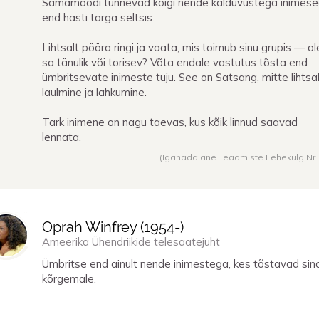
Samamoodi tunnevad kõigi nende kalduvustega inimes
end hästi targa seltsis.
Lihtsalt pööra ringi ja vaata, mis toimub sinu grupis — o
sa tänulik või torisev? Võta endale vastutus tõsta end
ümbritsevate inimeste tuju. See on Satsang, mitte lihtsa
laulmine ja lahkumine.
Tark inimene on nagu taevas, kus kõik linnud saavad
lennata.
(Iganädalane Teadmiste Lehekülg Nr.
Oprah Winfrey (
1954
-)
Ameerika Ühendriikide telesaatejuht
Ümbritse end ainult nende inimestega, kes tõstavad sin
kõrgemale.