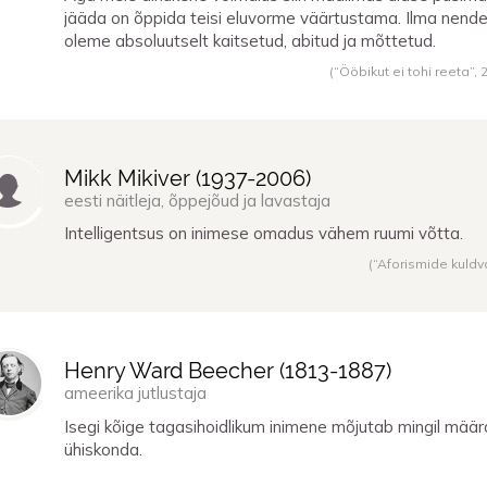
jääda on õppida teisi eluvorme väärtustama. Ilma nend
oleme absoluutselt kaitsetud, abitud ja mõttetud.
(“Ööbikut ei tohi reeta”,
Mikk Mikiver (
1937
-
2006
)
eesti näitleja, õppejõud ja lavastaja
Intelligentsus on inimese omadus vähem ruumi võtta.
(“Aforismide kuldv
Henry Ward Beecher (
1813
-
1887
)
ameerika jutlustaja
Isegi kõige tagasihoidlikum inimene mõjutab mingil määr
ühiskonda.