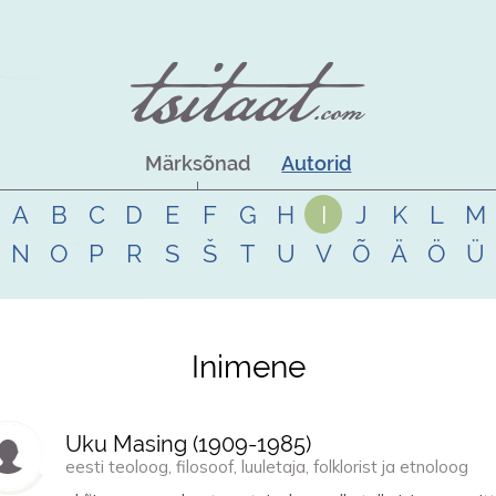
Märksõnad
Autorid
A
B
C
D
E
F
G
H
I
J
K
L
M
N
O
P
R
S
Š
T
U
V
Õ
Ä
Ö
Ü
Inimene
Uku Masing (
1909
-
1985
)
eesti teoloog, filosoof, luuletaja, folklorist ja etnoloog