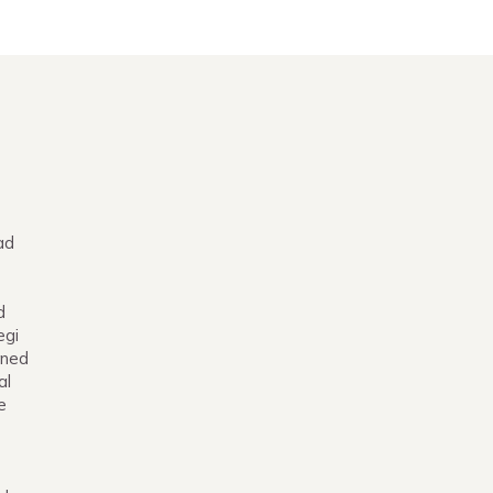
ad
d
egi
nned
al
e