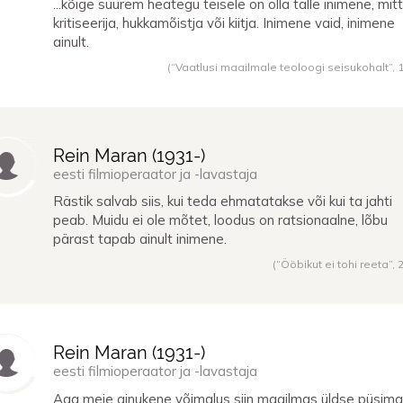
...kõige suurem heategu teisele on olla talle inimene, mit
kritiseerija, hukkamõistja või kiitja. Inimene vaid, inimene
ainult.
(“Vaatlusi maailmale teoloogi seisukohalt”,
Rein Maran (
1931
-)
eesti filmioperaator ja -lavastaja
Rästik salvab siis, kui teda ehmatatakse või kui ta jahti
peab. Muidu ei ole mõtet, loodus on ratsionaalne, lõbu
pärast tapab ainult inimene.
(“Ööbikut ei tohi reeta”,
Rein Maran (
1931
-)
eesti filmioperaator ja -lavastaja
Aga meie ainukene võimalus siin maailmas üldse püsima