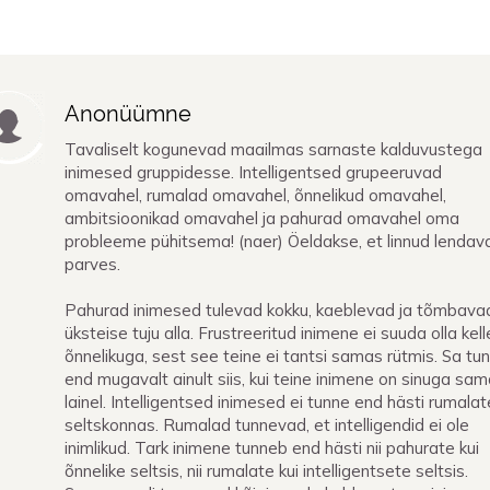
Anonüümne
Tavaliselt kogunevad maailmas sarnaste kalduvustega
inimesed gruppidesse. Intelligentsed grupeeruvad
omavahel, rumalad omavahel, õnnelikud omavahel,
ambitsioonikad omavahel ja pahurad omavahel oma
probleeme pühitsema! (naer) Öeldakse, et linnud lendav
parves.
Pahurad inimesed tulevad kokku, kaeblevad ja tõmbava
üksteise tuju alla. Frustreeritud inimene ei suuda olla kell
õnnelikuga, sest see teine ei tantsi samas rütmis. Sa tu
end mugavalt ainult siis, kui teine inimene on sinuga sam
lainel. Intelligentsed inimesed ei tunne end hästi rumalat
seltskonnas. Rumalad tunnevad, et intelligendid ei ole
inimlikud. Tark inimene tunneb end hästi nii pahurate kui
õnnelike seltsis, nii rumalate kui intelligentsete seltsis.