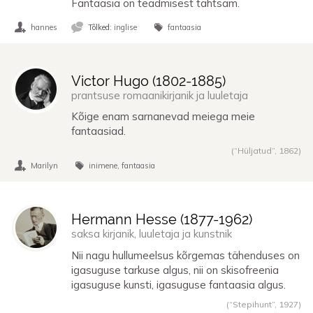
Fantaasia on teadmisest tähtsam.
hannes
Tõlked:
inglise
fantaasia
Victor Hugo (
1802
-
1885
)
prantsuse romaanikirjanik ja luuletaja
Kõige enam sarnanevad meiega meie
fantaasiad.
(“Hüljatud”,
1862
)
Marilyn
inimene
fantaasia
Hermann Hesse (
1877
-
1962
)
saksa kirjanik, luuletaja ja kunstnik
Nii nagu hullumeelsus kõrgemas tähenduses on
igasuguse tarkuse algus, nii on skisofreenia
igasuguse kunsti, igasuguse fantaasia algus.
(“Stepihunt”,
1927
)