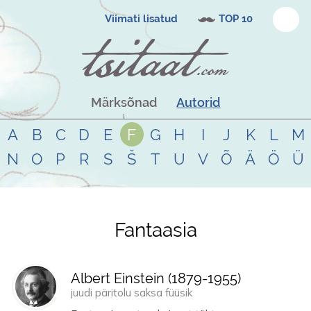
Viimati lisatud
TOP 10
Märksõnad
Autorid
A
B
C
D
E
F
G
H
I
J
K
L
M
N
O
P
R
S
Š
T
U
V
Õ
Ä
Ö
Ü
Fantaasia
Tsitaadid teemal
fantaasia
Albert Einstein (
1879
-
1955
)
juudi päritolu saksa füüsik