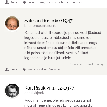
Kribu
hullumeelsus
tarkus
skisofreenia
fantaasia
Salman Rushdie (
1947
-)
briti romaanikirjanik
Kuna nad olid nii noored ja polnud veel jõudnud
koguda endasse mälestusi, mis annavad
inimestele mõne pidepunkti tõelisuses, nagu
näiteks unustamatu näljahäda või armastus,
olid poiss-sõdurid ülimalt vastuvõtlikud
legendidele ja kuulujuttudele.
(“Kesköö lapsed”,
1981
)
Kribu
noorus
reaalsus
fantaasia
Karl Ristikivi (
1912
-
1977
)
eesti kirjanik
Mida me näeme, oleneb peaaegu samal
määral meie silmadest kui fantaasiapildid