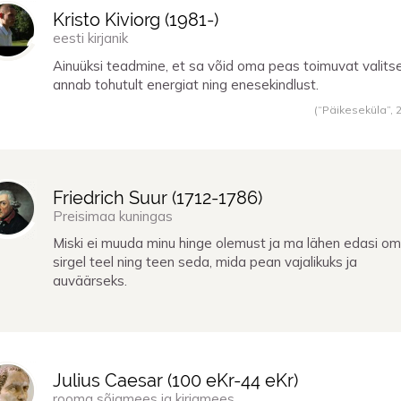
Kristo Kiviorg (
1981
-)
eesti kirjanik
Ainuüksi teadmine, et sa võid oma peas toimuvat valits
annab tohutult energiat ning enesekindlust.
(“Päikeseküla”,
Friedrich Suur (
1712
-
1786
)
Preisimaa kuningas
Miski ei muuda minu hinge olemust ja ma lähen edasi o
sirgel teel ning teen seda, mida pean vajalikuks ja
auväärseks.
Julius Caesar (
100 eKr
-
44 eKr
)
rooma sõjamees ja kirjamees