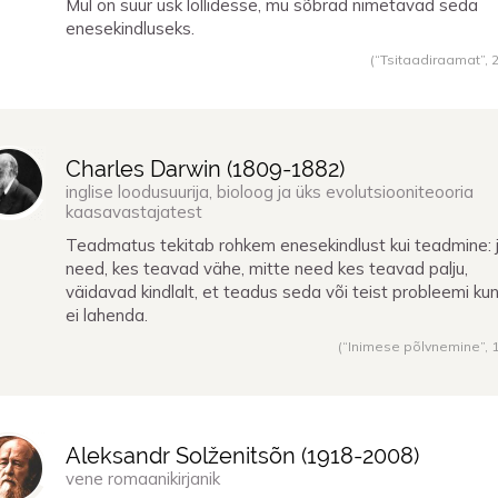
Mul on suur usk lollidesse, mu sõbrad nimetavad seda
enesekindluseks.
(“Tsitaadiraamat”,
Charles Darwin (
1809
-
1882
)
inglise loodusuurija, bioloog ja üks evolutsiooniteooria
kaasavastajatest
Teadmatus tekitab rohkem enesekindlust kui teadmine: 
need, kes teavad vähe, mitte need kes teavad palju,
väidavad kindlalt, et teadus seda või teist probleemi ku
ei lahenda.
(“Inimese põlvnemine”,
Aleksandr Solženitsõn (
1918
-
2008
)
vene romaanikirjanik