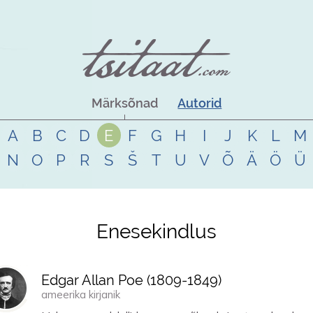
Märksõnad
Autorid
A
B
C
D
E
F
G
H
I
J
K
L
M
N
O
P
R
S
Š
T
U
V
Õ
Ä
Ö
Ü
Enesekindlus
Edgar Allan Poe (
1809
-
1849
)
ameerika kirjanik