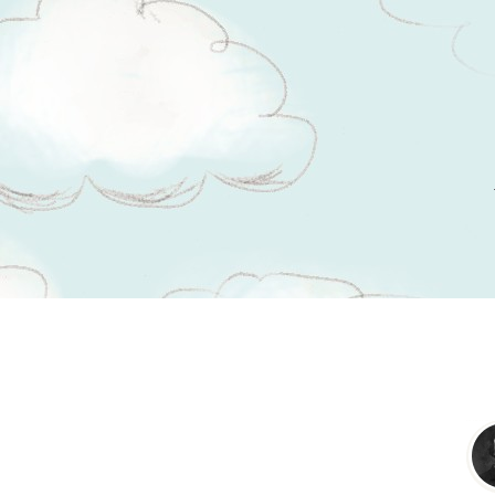
Tsitaadid teemal
enesekindlus