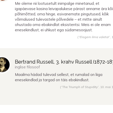
Me oleme nii lootusetult inimpalge minetanud, et
igapäevase kasina leivapalukese pärast anname ära kõi
põhimõtted, oma hinge, esivanemate pingutused, kõik
võimalused tulevastele põlvedele – et mitte ainult
ohustada oma ebakindlat eksistentsi. Meis ei ole enam
enesekindlust, ei uhkust ega südamesoojust.
(“Elagem ilma valeta!”,
Bertrand Russell, 3. krahv Russell (
1872
-
18
inglise filosoof
Maailma hädad tulevad sellest, et rumalad on liiga
enesekindlad ja targad on täis ebakindlust.
(“The Triumph of Stupidity”,
10. mai 