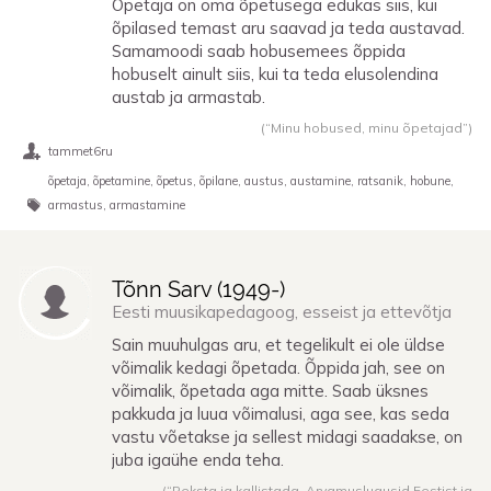
Õpetaja on oma õpetusega edukas siis, kui
õpilased temast aru saavad ja teda austavad.
Samamoodi saab hobusemees õppida
hobuselt ainult siis, kui ta teda elusolendina
austab ja armastab.
(“Minu hobused, minu õpetajad”)
tammet6ru
õpetaja
õpetamine
õpetus
õpilane
austus
austamine
ratsanik
hobune
armastus
armastamine
Tõnn Sarv (
1949
-)
Eesti muusikapedagoog, esseist ja ettevõtja
Sain muuhulgas aru, et tegelikult ei ole üldse
võimalik kedagi õpetada. Õppida jah, see on
võimalik, õpetada aga mitte. Saab üksnes
pakkuda ja luua võimalusi, aga see, kas seda
vastu võetakse ja sellest midagi saadakse, on
juba igaühe enda teha.
(“Peksta ja kallistada. Arvamuslugusid Eestist ja