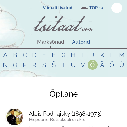
Viimati lisatud
TOP 10
Märksõnad
Autorid
A
B
C
D
E
F
G
H
I
J
K
L
M
N
O
P
R
S
Š
T
U
V
Õ
Ä
Ö
Ü
Õpilane
Tsitaadid teemal
õpilane
Alois Podhajsky (
1898
-
1973
)
Hispaania Ratsakooli direktor