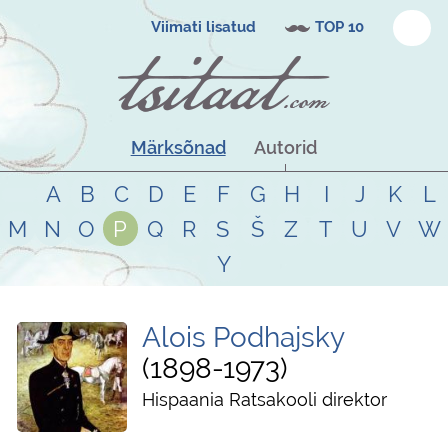
Viimati lisatud
TOP 10
Märksõnad
Autorid
A
B
C
D
E
F
G
H
I
J
K
L
M
N
O
P
Q
R
S
Š
Z
T
U
V
W
Y
Alois Podhajsky
1898
-
1973
Hispaania Ratsakooli direktor