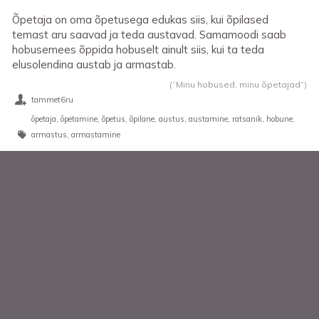
Õpetaja on oma õpetusega edukas siis, kui õpilased
temast aru saavad ja teda austavad. Samamoodi saab
hobusemees õppida hobuselt ainult siis, kui ta teda
elusolendina austab ja armastab.
(“Minu hobused, minu õpetajad”)
tammet6ru
õpetaja
õpetamine
õpetus
õpilane
austus
austamine
ratsanik
hobune
armastus
armastamine