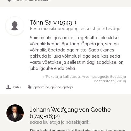
armastus
armastamine
Tõnn Sarv (
1949
-)
Eesti muusikapedagoog, esseist ja ettevõtja
Sain muuhulgas aru, et tegelikult ei ole üldse
võimalik kedagi õpetada. Õppida jah, see on
võimalik, õpetada aga mitte. Saab üksnes
pakkuda ja luua võimalusi, aga see, kas seda
vastu võetakse ja sellest midagi saadakse, on
juba igaühe enda teha.
(“Peksta ja kallistada. Arvamuslugusid Eestist ja
eestlastest”,
2010
)
Kribu
õpetamine
õpilane
õpetaja
Johann Wolfgang von Goethe
(
1749
-
1832
)
saksa luuletaja ja näitekirjanik
Pole kohutavamat kui õpetaja, kes ei tea enam