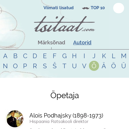
Viimati lisatud
TOP 10
Märksõnad
Autorid
A
B
C
D
E
F
G
H
I
J
K
L
M
N
O
P
R
S
Š
T
U
V
Õ
Ä
Ö
Ü
Õpetaja
Tsitaadid teemal
õpetaja
Alois Podhajsky (
1898
-
1973
)
Hispaania Ratsakooli direktor