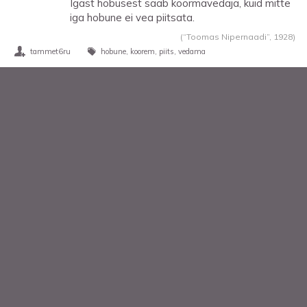
Igast hobusest saab koormavedaja, kuid mitte
iga hobune ei vea piitsata.
(“Toomas Nipernaadi”,
1928
)
tammet6ru
hobune
koorem
piits
vedama