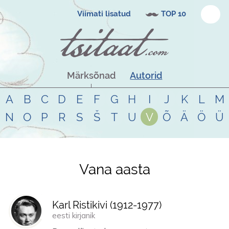
Viimati lisatud
TOP 10
Märksõnad
Autorid
A
B
C
D
E
F
G
H
I
J
K
L
M
N
O
P
R
S
Š
T
U
V
Õ
Ä
Ö
Ü
Vana aasta
Tsitaadid teemal
vana aasta
Karl Ristikivi (
1912
-
1977
)
eesti kirjanik