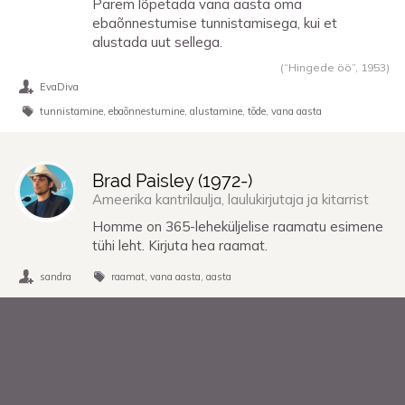
Parem lõpetada vana aasta oma
ebaõnnestumise tunnistamisega, kui et
alustada uut sellega.
(“Hingede öö”,
1953
)
EvaDiva
tunnistamine
ebaõnnestumine
alustamine
tõde
vana aasta
Brad Paisley (
1972
-)
Ameerika kantrilaulja, laulukirjutaja ja kitarrist
Homme on 365-leheküljelise raamatu esimene
tühi leht. Kirjuta hea raamat.
sandra
raamat
vana aasta
aasta