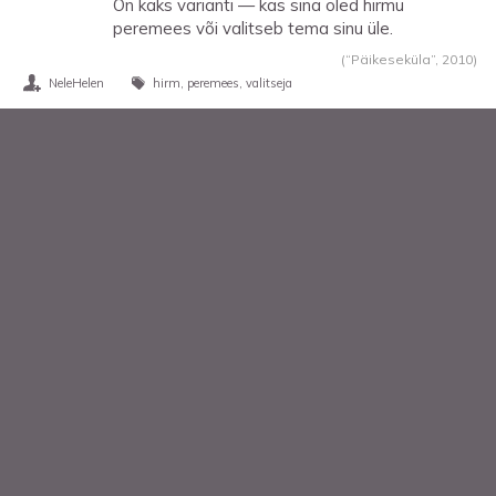
On kaks varianti — kas sina oled hirmu
peremees või valitseb tema sinu üle.
(“Päikeseküla”,
2010
)
NeleHelen
hirm
peremees
valitseja