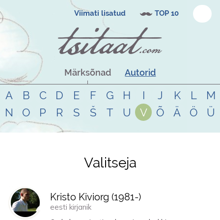
Viimati lisatud
TOP 10
Märksõnad
Autorid
A
B
C
D
E
F
G
H
I
J
K
L
M
N
O
P
R
S
Š
T
U
V
Õ
Ä
Ö
Ü
Valitseja
Tsitaadid teemal
valitseja
Kristo Kiviorg (
1981
-)
eesti kirjanik