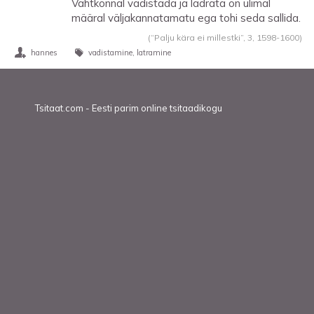
Vahtkonnal vadistada ja ladrata on ülimal
määral väljakannatamatu ega tohi seda sallida.
(“Palju kära ei millestki”, 3,
1598
-
1600
)
hannes
vadistamine
latramine
Tsitaat.com - Eesti parim online tsitaadikogu