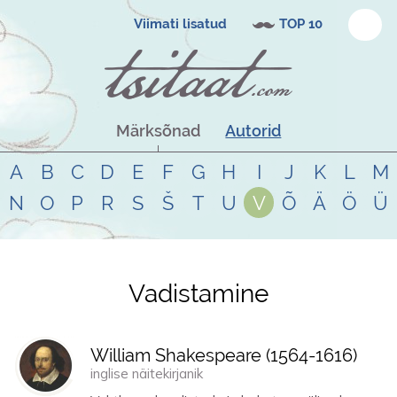
Viimati lisatud
TOP 10
Märksõnad
Autorid
A
B
C
D
E
F
G
H
I
J
K
L
M
N
O
P
R
S
Š
T
U
V
Õ
Ä
Ö
Ü
Vadistamine
Tsitaadid teemal
vadistamine
William Shakespeare (
1564
-
1616
)
inglise näitekirjanik